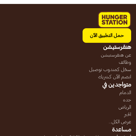
حمل التطبيق الآن
هنقرستيشن
عن هنقرستيشن
وظائف
سجّل كمندوب توصيل
انضم الآن كشريك
متواجدين في
الدمام
جده
الرياض
الخبر
عرض الكل...
مساعدة