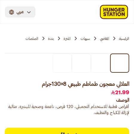
عربي
الرئيسية
المقاضي
سيهات
المنتزة
بندة
الصلصات
العلالي معجون طماطم طبيعي 8×130جرام
21.99
الوصف
أقراص قطنية للاستخدام التجميلي، 120 قرص، ناعمة وصحية للبشرة، مثالية
لإزالة المكياج والتنظيف.