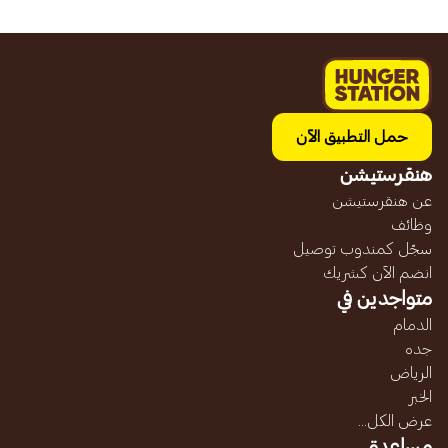
حمل التطبيق الآن
هنقرستيشن
عن هنقرستيشن
وظائف
سجّل كمندوب توصيل
انضم الآن كشريك
متواجدين في
الدمام
جده
الرياض
الخبر
عرض الكل...
مساعدة