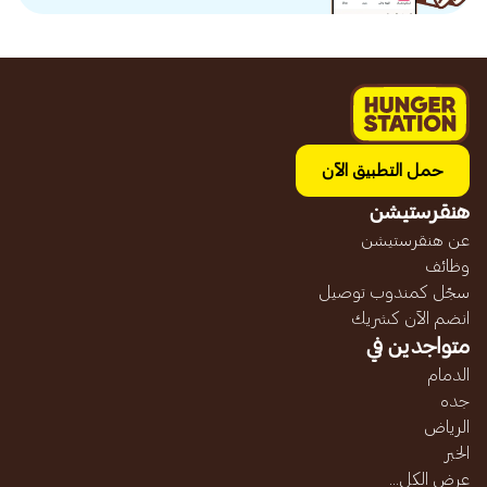
حمل التطبيق الآن
هنقرستيشن
عن هنقرستيشن
وظائف
سجّل كمندوب توصيل
انضم الآن كشريك
متواجدين في
الدمام
جده
الرياض
الخبر
عرض الكل...