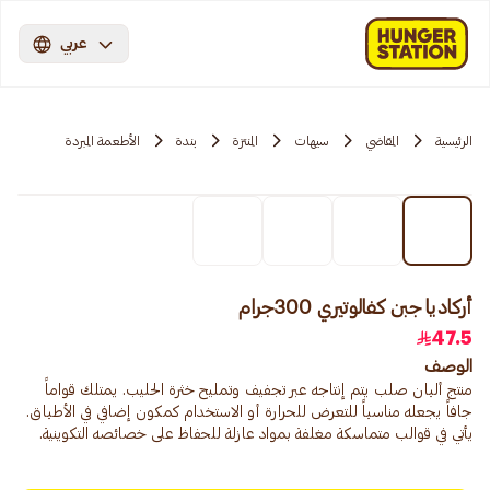
عربي
الرئيسية
المقاضي
سيهات
المنتزة
بندة
الأطعمة المبردة
أركاديا جبن كفالوتيري 300جرام
47.5
الوصف
منتج ألبان صلب يتم إنتاجه عبر تجفيف وتمليح خثرة الحليب. يمتلك قواماً
جافاً يجعله مناسباً للتعرض للحرارة أو الاستخدام كمكون إضافي في الأطباق.
يأتي في قوالب متماسكة مغلفة بمواد عازلة للحفاظ على خصائصه التكوينية.