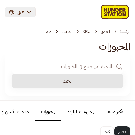
عربي
الرئيسية
المقاضي
سكاكا
الشعيب
ميد
المخبوزات
ابحث
الأكثر مبيعا
المشروبات الباردة
المخبوزات
منتجات الألبان وا
فطائر
كيك