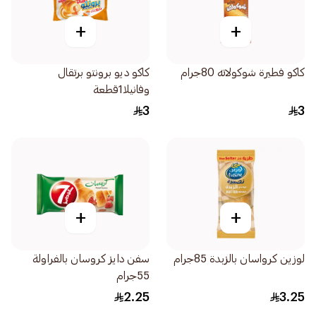
+
+
كاكو فطيرة شوكولاته 80جرام
كاكو ديو برونتو برتقال
وفانيلا1قطعة
3
3
+
+
لوزين كرواسان بالزبدة 85جرام
سفن دايز كروسان بالفراولة
55جرام
2.25
3.25