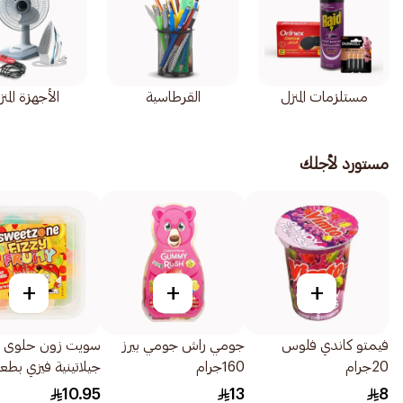
مستلزمات المنزل
القرطاسية
الأجهزة المنز
مستورد لأجلك
+
+
+
فيمتو كاندي فلوس
جومي راش جومي بيرز
سويت زون حلوى
20جرام
160جرام
جيلاتينية فيزي بطع
الفواكه 170جرام
10.95
13
8