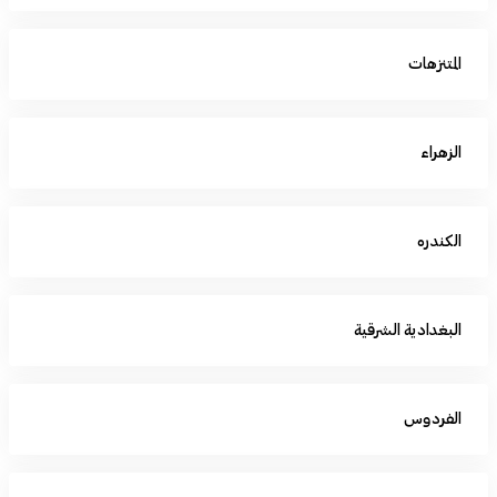
المتنزهات
الزهراء
الكندره
البغدادية الشرقية
الفردوس