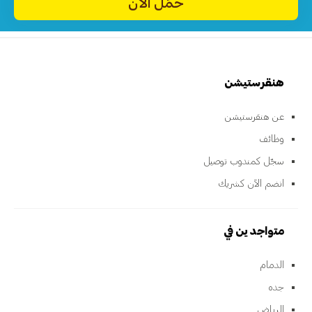
حمِّل الآن
هنقرستيشن
عن هنقرستيشن
وظائف
سجّل كمندوب توصيل
انضم الآن كشريك
متواجدين في
الدمام
جده
الرياض