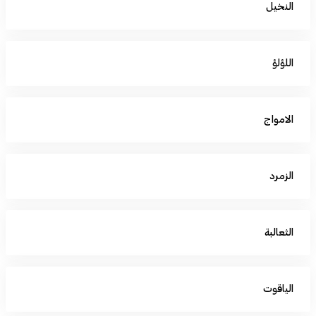
النخيل
اللؤلؤ
الامواج
الزمرد
الثعالبة
الياقوت