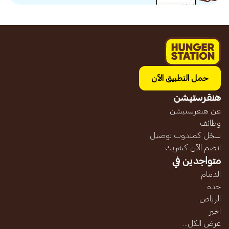
حمل التطبيق الآن
هنقرستيشن
عن هنقرستيشن
وظائف
سجّل كمندوب توصيل
انضم الآن كشريك
متواجدين في
الدمام
جده
الرياض
الخبر
عرض الكل...