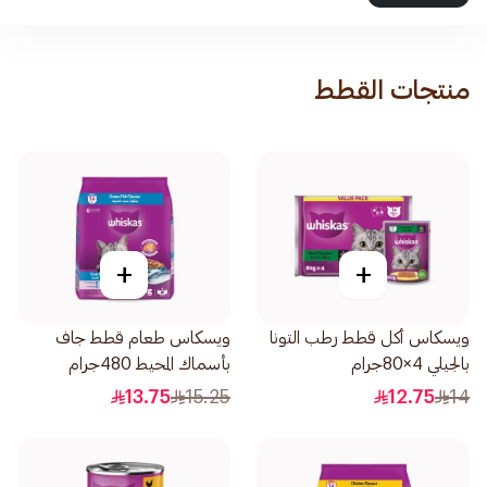
منتجات القطط
+
+
ويسكاس أكل قطط رطب التونا
ويسكاس طعام قطط جاف
بالجيلي 4×80جرام
بأسماك المحيط 480جرام
13.75
15.25
12.75
14