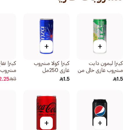
+
+
كينزا ليمون دايت
كينزا كولا مشروب
كينزا تفا
مشروب غازي خالي من
غازي 250مل
مشروب غازي
السكر 250مل
2.25
3
1.5
1.5
+
+