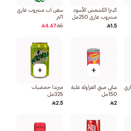
كينزا الكشمش الأسود
سفن اب مشروب غازي
مشروب غازي 250مل
1لتر
4.47
5
1.5
+
+
زي
شاني ميني الفراولة علبة
ميرندا حمضيات
150مل
325مل
2.5
2