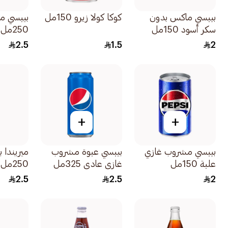
بيبسي ماكس بدون
كوكا كولا زيرو 150مل
بيبسي م
سكر أسود 150مل
250مل
2.5
1.5
2
+
+
بيبسي مشروب غازي
بيبسي عبوة مشروب
ميريندا ب
علبة 150مل
غازي عادي 325مل
250مل
2.5
2.5
2