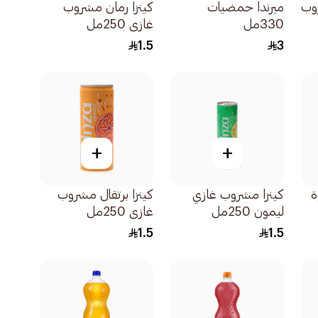
وب
ميرندا حمضيات
كينزا رمان مشروب
330مل
غازي 250مل
1.5
3
+
+
ة
كينزا مشروب غازي
كينزا برتقال مشروب
ليمون 250مل
غازي 250مل
1.5
1.5