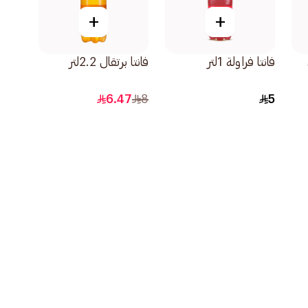
+
+
فانتا فراولة 1لتر
فانتا برتقال 2.2لتر
6.47
8
5