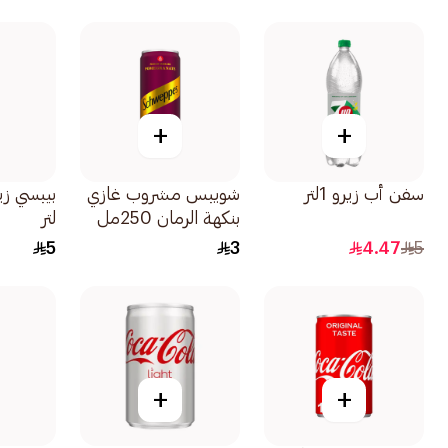
+
+
سفن أب زيرو 1لتر
شويبس مشروب غازي
بنكهة الرمان 250مل
لتر
5
3
4.47
5
+
+