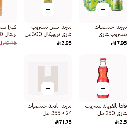
+
+
ميرندا حمضيات
ميرندا بلس مشروب
كينزا م
مشروب غازي
غازي تروبيكال 300مل
برتقال 360 مل
6×330مل
.1
2.75
2.95
17.95
+
+
فانتا بالفرولة مشروب
ميرندا ثلاجة حمضيات
غازي 250 مل
24 × 355 مل
71.75
2.5