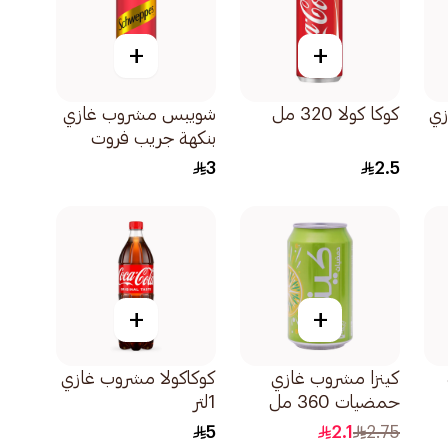
+
+
زي
كوكا كولا 320 مل
شويبس مشروب غازي
بنكهة جريب فروت
الوردي 250مل
3
2.5
+
+
كينزا مشروب غازي
كوكاكولا مشروب غازي
حمضيات 360 مل
1لتر
5
2.1
2.75