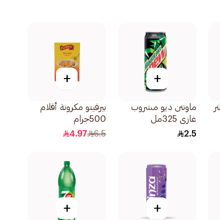
+
+
ماونتن ديو مشروب
بيرفيتو مكرونة أقلام
غازي 325مل
500جرام
4.97
6.5
2.5
+
+