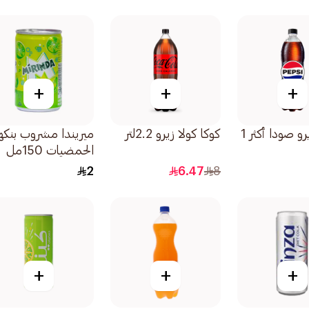
+
+
+
بيبسي زيرو صودا أكثر 1
كوكا كولا زيرو 2.2لتر
ميريندا مشروب بنكه
الحمضيات 150مل
2
6.47
8
+
+
+