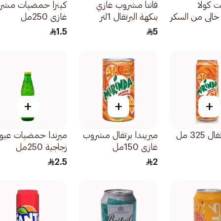
ت كولا
فانتا مشروب غازي
كينزا حمضيات مشر
الي من السكر
بنكهة البرتقال 1لتر
غازي 250مل
1.5
5
+
+
+
 325 مل
ميريندا برتقال مشروب
ميرندا حمضيات عبو
غازي 150مل
زجاجية 250مل
2.5
2