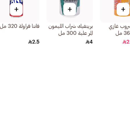
+
+
+
شروب غازي
بريتفيك شراب الليمون
فانتا فراولة 320 مل
المر علبة 300 مل
2.5
4
2