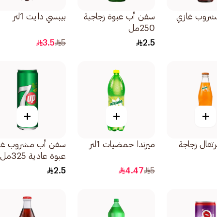
شروب غازي
سفن أب عبوة زجاجية
بيبسي دايت 1لتر
250مل
3.5
5
2.5
+
+
+
رتقال زجاجة
ميرندا حمضيات 1لتر
سفن أب مشروب غا
عبوة عادية 325مل
2.5
4.47
5