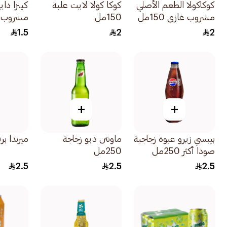
كوكاكولا الطعم الأصلي
كوكا كولا لايت علبة
كينزا داي
مشروب غازي 150مل
150مل
مشروب خ
250مل
1.5
2
2
+
+
بيبسي زيرو عبوة زجاجية
ماونتن ديو زجاجة
ميرندا برتقال
صودا أكثر 250مل
250مل
2.5
2.5
2.5