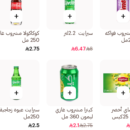
+
+
+
شروب فواكه
سبرايت 2.2لتر
كوكاكولا مشروب غا
250 مل
2.75
6.47
8
+
+
+
اي أخضر
كينزا مشروب غازي
سبرايت عبوة زجاجية
س
ليمون 360 مل
250مل
2.5
2.1
2.75