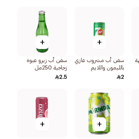
+
+
ة
سفن أب مشروب غازي
سفن أب زيرو عبوة
بالليمون واللايم
زجاجية 250مل
150مل
2.5
2
+
+