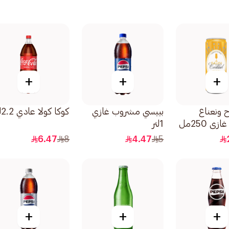
+
+
+
ح ونعناع
بيبسي مشروب غازي
كوكا كولا عادي 2.2لتر
 250مل
1لتر
6.47
8
4.47
5
+
+
+