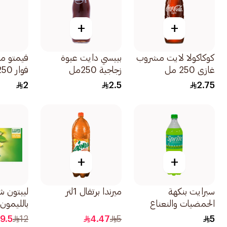
+
+
كوكاكولا لايت مشروب
بيبسي دايت عبوة
فيمتو م
غازي 250 مل
زجاجية 250مل
فوار 250مل
2
2.5
2.75
+
+
سبرايت بنكهة
ميرندا برتقال 1لتر
ليبتون ش
الحمضيات والنعناع
بالليمون 25كي
عبوة 1لتر
9.5
12
4.47
5
5