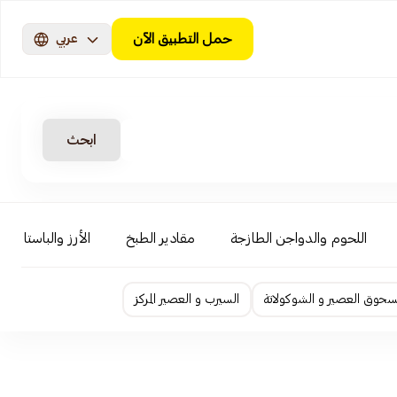
حمل التطبيق الآن
عربي
ابحث
اللحوم والدواجن الطازجة
مقادير الطبخ
الأرز والباستا والن
حوق العصير و الشوكولاتة
السيرب و العصير المركز