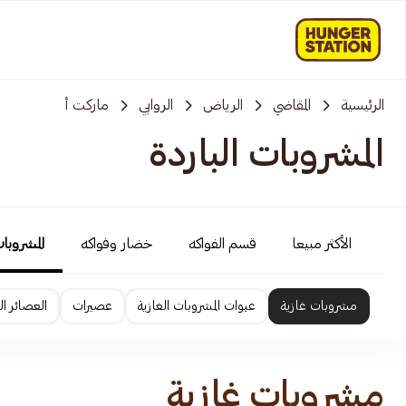
الرئيسية
المقاضي
الرياض
الروابي
ماركت أ
المشروبات الباردة
الأكثر مبيعا
قسم الفواكه
خضار وفواكه
المشروبات
مشروبات غازية
عبوات المشروبات الغازية
عصيرات
العصائر ا
مشروبات غازية