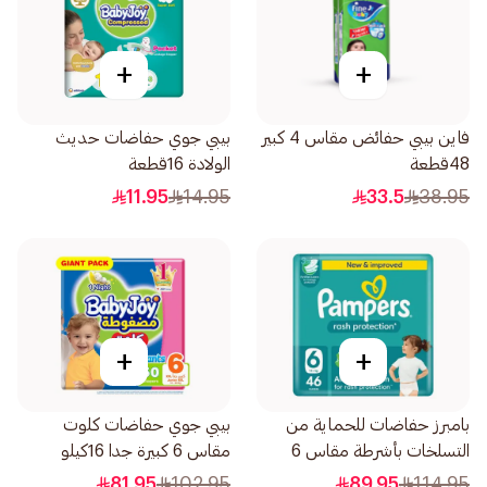
+
+
فاين بيبي حفائض مقاس 4 كبير
بيبي جوي حفاضات حديث
48قطعة
الولادة 16قطعة
11.95
14.95
33.5
38.95
+
+
بامبرز حفاضات للحماية من
بيبي جوي حفاضات كلوت
التسلخات بأشرطة مقاس 6
مقاس 6 كبيرة جدا 16كيلو
46قطعة
50قطعة
81.95
102.95
89.95
114.95