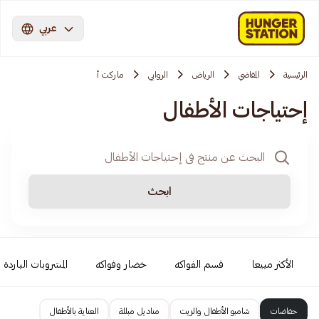
عربي
الرئيسية
المقاضي
الرياض
الروابي
ماركت أ
إحتياجات الأطفال
ابحث
الأكثر مبيعا
قسم الفواكه
خضار وفواكه
المشروبات الباردة
حفاضات
شامبو الأطفال والزيت
مناديل مبللة
العناية بالأطفال