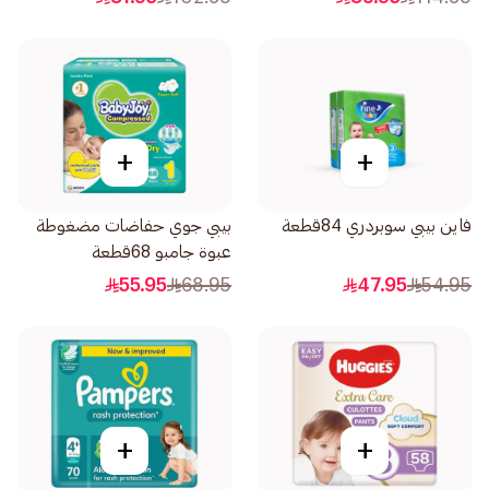
+
+
فاين بيبي سوبردري 84قطعة
بيبي جوي حفاضات مضغوطة
عبوة جامبو 68قطعة
55.95
68.95
47.95
54.95
+
+