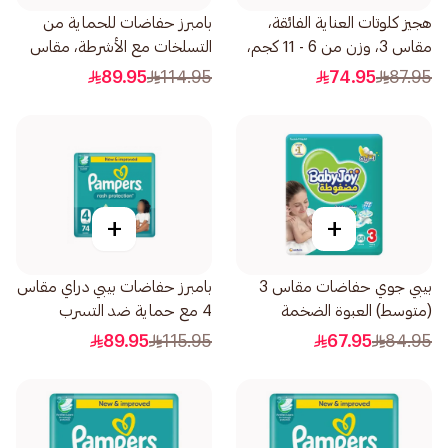
هجيز كلوتات العناية الفائقة،
بامبرز حفاضات للحماية من
مقاس 3، وزن من 6 - 11 كجم،
التسلخات مع الأشرطة، مقاس
عبوة جامبو تحتوي على
+4، 10-15 70قطعة
89.95
114.95
74.95
87.95
58قطعة
+
+
بيبي جوي حفاضات مقاس 3
بامبرز حفاضات بيبي دراي مقاس
(متوسط) العبوة الضخمة
4 مع حماية ضد التسرب
68قطعة
76قطعة
89.95
115.95
67.95
84.95