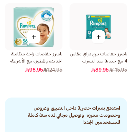
+
+
بامبرز حفاضات بيبي دراي مقاس
بامبرز حفاضات راحة متكاملة
4 مع حماية ضد التسرب
الجديدة والمطورة مع الأشرطة،
74قطعة
مقاس 5، 11-16 56قطعة
98.95
124.95
89.95
115.95
استمتع بميزات حصرية داخل التطبيق وعروض
وخصومات مميزة. وتوصيل مجاني لمدة سنة كاملة
للمستخدمين الجدد!