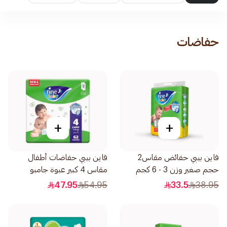
حفاضات
+
+
فاين بيبي حفائض مقاس2
فاين بيبي حفاضات أطفال
حجم صغير وزن 3 - 6 كجم
مقاس 4 كبير عبوة جامبو
68قطعة
62قطعة
47.95
54.95
33.5
38.95