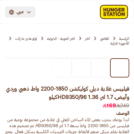
عربي
الرئيسية
المقاضي
الخبر
الخبر الجنوبية - البايونيه
لولو هايبر ماركت
الأجهزة المنزلية
فيليبس غلاية ديلي كوليكشن 1850-2200 واط، ذهبي وردي
وأبيض، 1.7 لتر، HD9350/96 1.36كيلو
169
249
الوصف
ابدأ يومك بشرب بعض الماء الساخن المغلي في غلاية من مجموعة يومية من
فيليبس من 1850-2200 واط بسعة 1.7 لتر HD9350/96. تم تصميم هذه
الغلاية بفلتر شبكي صغير لالتقاط جزيئات الترسبات الكلسية بشكل فعال. يتميز