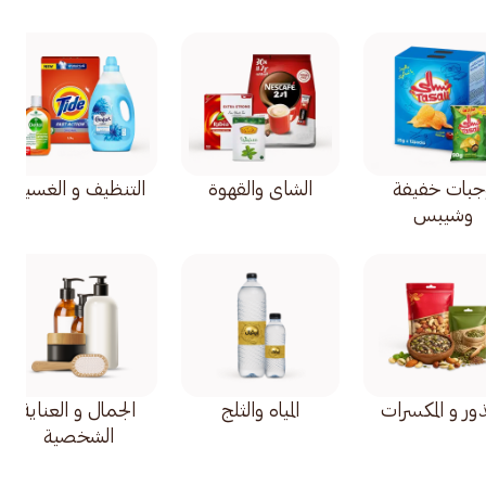
جبات خفيفة
الشاي والقهوة
التنظيف و الغسيل
وشيبس
ذور و المكسرات
المياه والثلج
الجمال و العناية
الشخصية