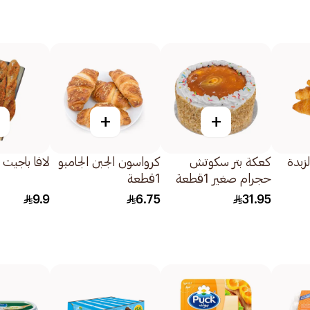
+
+
زبدة
كعكة بتر سكوتش
كرواسون الجبن الجامبو
لافا باجيت 1قطعة
حجرام صغير 1قطعة
1قطعة
9.9
6.75
31.95