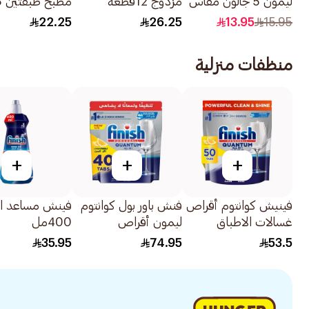
ليمون 5 جالون مقاس
مزدوج 12قطعة
مطبخ طبقتين 8قطعة
46 سم × 52 سم
22.25
26.25
13.95
15.95
3قطع
منظفات منزلية
+
+
+
فينيش كوانتوم أقراص
فنش باور بول كوانتوم
فينش مساعد ا
غسالات الاطباق
ليمون أقراص
400مل
بالليمون 50 قطعة
40قطعة
35.95
74.95
53.5