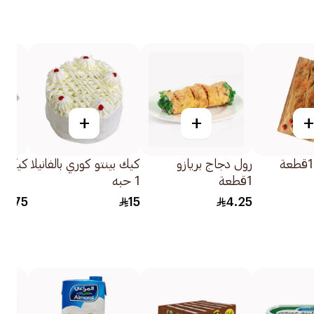
+
+
+
رول دجاج بريازو
كيك بينتو كوري بالفانيلا
كيكة شوك
1قطعة
1 حبه
57.75
15
4.25