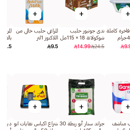
+
+
+
 فاخرة كاملة
ندى جونيور حليب
المراعي حليب خالي من
المراع
شوكولاتة 18 × 115مل
اللاكتوز 1لتر
بالقش
3×108جرام
18.5
9.5
14.99
24.5
9.
+
+
+
ب مناشف
جراند ستار أبو ربطة 30
شراع اكياس نفايات ابو
ديتول 