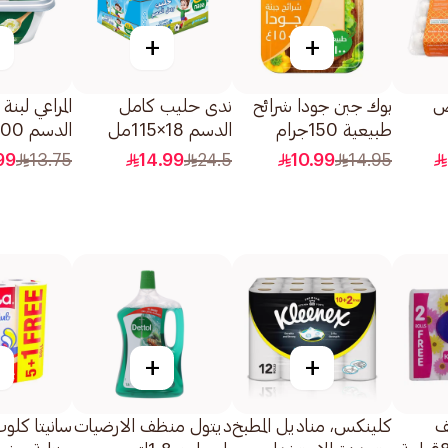
+
+
ض
بوك جبن جودا شرائح
ندى حليب كامل
المراعي لبنة
طبيعية 150جرام
الدسم 18×115مل
الدسم 400جرام
99
13.75
14.99
24.5
10.99
14.95
+
+
ف
كلينكس، مناديل المطبخ
ديتول منظف الارضيات
سانيتا كلو