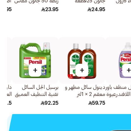
رول
جالون 25قطعه
ربطة 50 جالون مقاس
كبير 25كيس
للبكتير
81.95
23.95
24.95
والأسطح 
+
+
+
 منظف باور
ديتول سائل مطهر و
برسيل الجل السائل
داوني 
للافندرعبوة
معقم 2 × 1لتر
تقنية التنظيف العميق
العادي ب
7لتر
32.5
92.25
59.75