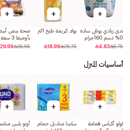
+
+
+
ندى زبادي يوناني سادة
بوك كريمة طبخ 1لتر
صحة بيض أبي
0% دسم 160جرام
بأوميغا 3 سعة
متوسطة 30قطعة
29.99
35.95
18.99
26.75
4.83
5.75
أساسيات المنزل
+
+
+
لولو أكياس قمامة
سانيتا مناديل حمام
أونو بلس مناش