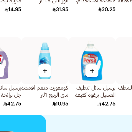
متعددة الاستخدام،
باور باين 1.8لتر
منزلية بيضاء 6
تحتوي العبوة على
14.95
31.95
30.25
12قطعة
+
+
لشطف
برسيل سائل تنظيف
كومفورت منعم أقمشة
برسيل سائل
الغسيل برغوة كثيفة
ندى الربيع 1لتر
جل برائحة ا
للغسالات العادية
اقتصادية 2.9لتر
42.75
10.95
42.75
والاوتوماتيك 2.9لتر