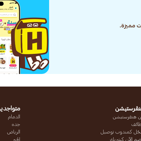
 مميزة.
نقرستيشن
متواجدين
 هنقرستيشن
الدمام
ائف
جده
ّل كمندوب توصيل
الرياض
ضم الآن كشريك
الخبر