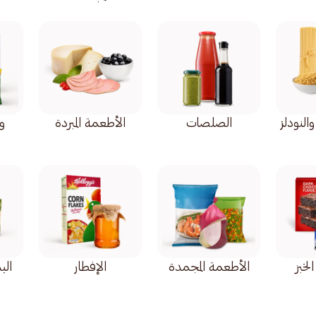
والنودلز
الصلصات
الأطعمة المبردة
و
لخبز
الأطعمة المجمدة
الإفطار
الب