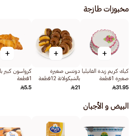
مخبوزات طازجة
+
+
+
كيك كريم زبدة الفانيليا
دونتس صغيرة
كرواسون كبير بال
صغيرة 1قطعة
بالشيكولاتة 12قطعة
1قطعة
5.5
21
31.95
البيض و الأجبان