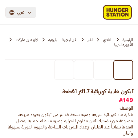
عربي
الرئيسية
المقاضي
الخبر
الخبر الجنوبية - البايونيه
لولو هايبر ماركت
الأجهزة المنزلية
آيكون غلاية كهربائية 1.7لتر 1قطعة
149
الوصف
غلاية ماء كهربائية سريعة ومتينة بسعة ١.٧ لتر من آيكون بعبوة مريحة،
مصنوعة من بلاستيك آمن مقاوم للحرارة ومزودة بنظام حماية يفصل
التغذية تلقائياً عند الغليان لإعداد المشروبات الساخنة والقهوة الفورية بسهولة
وأمان.