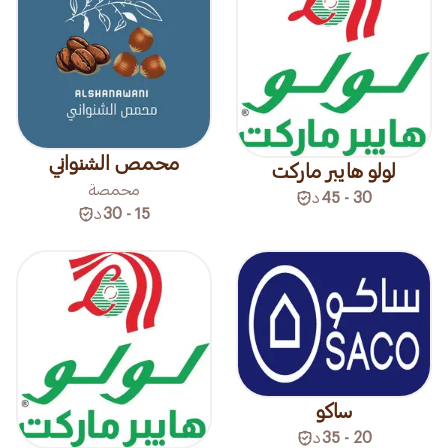
محمص الشنواني
لولو هايبر ماركت
محمصة
30 - 45
د
15 - 30
د
ساكو
20 - 35
د