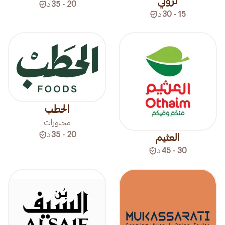
ترولي
20 - 35
د
15 - 30
د
الحطب
مخبوزات
20 - 35
د
العثيم
30 - 45
د