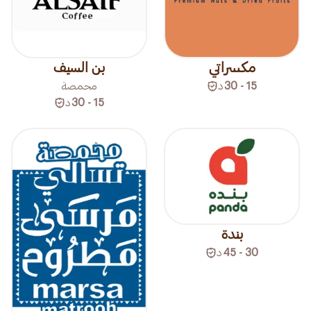
مكسراتي
بن السيف
15 - 30
د
محمصة
15 - 30
د
بندة
30 - 45
د