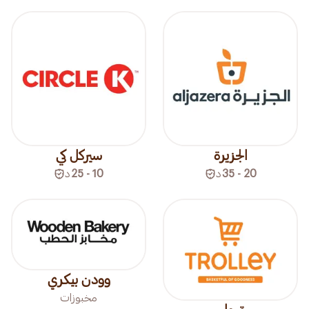
الجزيرة
سيركل كي
20 - 35
د
10 - 25
د
وودن بيكري
مخبوزات