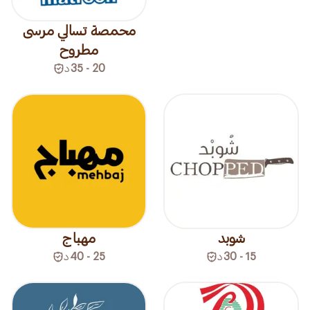
محمصة تسالي مرسى
مطروح
20 - 35
د
شوبد
مهباج
15 - 30
د
25 - 40
د