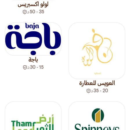
لولو اكسبريس
35 - 50
د
باجة
15 - 30
د
العويس للعطارة
20 - 35
د