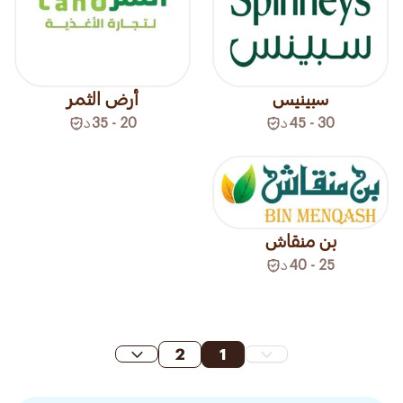
سبينيس
أرض الثمر
30 - 45
د
20 - 35
د
بن منقاش
25 - 40
د
2
1