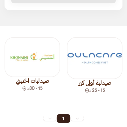
صيدليات الخنيني
صيدلية أولى كير
15 - 30
د
15 - 25
د
1