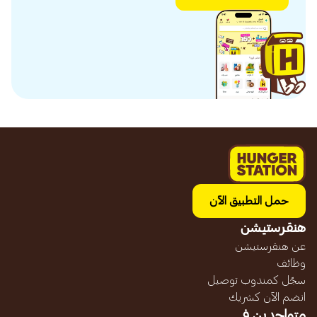
حمل التطبيق الآن
هنقرستيشن
عن هنقرستيشن
وظائف
سجّل كمندوب توصيل
انضم الآن كشريك
متواجدين في