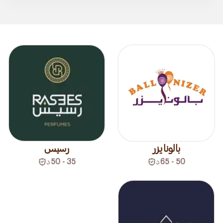
بالونايزر
رسيس
50 - 65
د
35 - 50
د