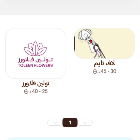
لاف تايم
30 - 45
د
تولين فلاورز
25 - 40
د
1