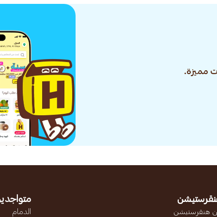
 مميزة.
نقرستيشن
متواجدين
 هنقرستيشن
الدمام