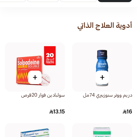
أدوية العلاج الذاتي
+
+
دريم ووتر سنوزبيري 74مل
سولبادين فوار 20قرص
13.15
16