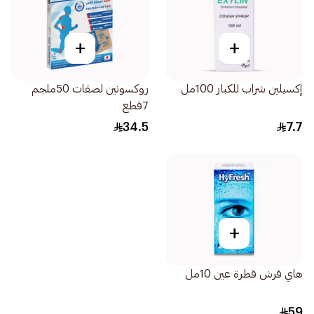
+
+
إكسيلين شراب للكبار 100مل
روكسونين لصقات 50ملجم
7قطع
34.5
7.7
+
هاي فرش قطرة عين 10مل
59