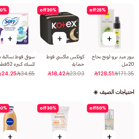
0
%
off
20
%
off
25
%
+
+
+
بيور ميد برو-لونج بخاخ
كوتكس ماكسي فوط
سوفي فوط نسائية بر
20مل
حماية
المسك كبيرة 52قطعة
السميكة،قطعةبالأجنحة
24.25
34.65
18.42
23.03
128.51
171.35
لحماية طوال الليل،
8قطعة
احتياجات الصيف ☀️
0
%
off
30
%
off
50
%
+
+
+