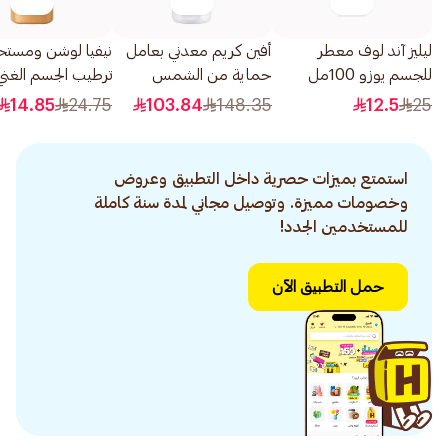
ليليز آند لوف معطر
أفين كريم معدني بعامل
نيفيا لوشن ومست
للجسم يوزو 100مل
حماية من الشمس
ترطيب الجسم الغني 
بدرجة 50+ للبشرة
الكاكاو 250مل
14.85
24.75
103.84
148.35
12.5
25
المضطربة 50مل
استمتع بميزات حصرية داخل التطبيق وعروض
وخصومات مميزة. وتوصيل مجاني لمدة سنة كاملة
للمستخدمين الجدد!
حمل التطبيق الآن