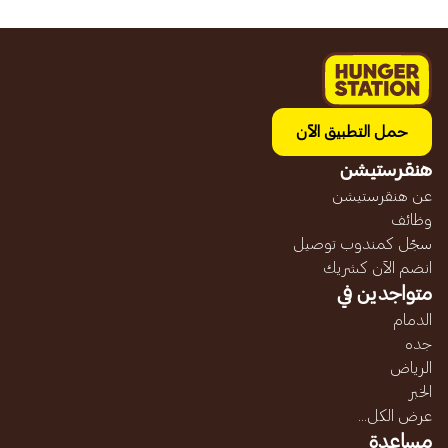
حمل التطبيق الآن
هنقرستيشن
عن هنقرستيشن
وظائف
سجّل كمندوب توصيل
انضم الآن كشريك
متواجدين في
الدمام
جده
الرياض
الخبر
عرض الكل...
مساعدة