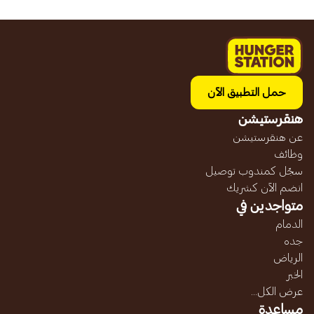
حمل التطبيق الآن
هنقرستيشن
عن هنقرستيشن
وظائف
سجّل كمندوب توصيل
انضم الآن كشريك
متواجدين في
الدمام
جده
الرياض
الخبر
عرض الكل...
مساعدة