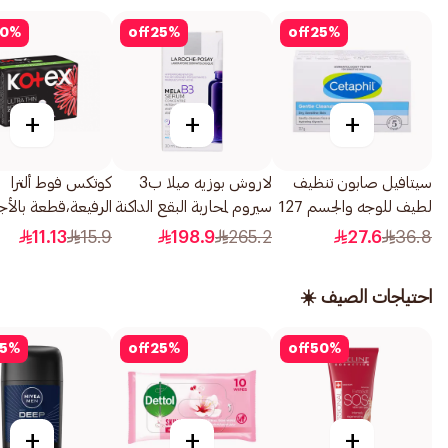
0
%
off
25
%
off
25
%
+
+
+
سيتافيل صابون تنظيف
لاروش بوزيه ميلا ب3
كوتكس فوط ألترا
لطيف للوجه والجسم 127
سيروم لمحاربة البقع الداكنة
الرفيعة،قطعة بالأج
جم 127جرام
مع النياسيناميد لجميع
بحجم سوبر، 8قطعة
11.13
15.9
198.9
265.2
27.6
36.8
أنواع البشرة 30مل
احتياجات الصيف ☀️
5
%
off
25
%
off
50
%
+
+
+