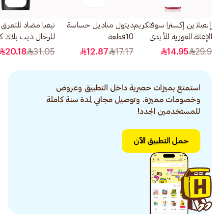
إيفيلاين إكسترا سوفتكريم
ديتول مناديل حساسة
نيفيا مضاد للتعرق
الإعاثة الفورية للأيدى
10قطعة
للرجال ديب بلاك ك
شديدة الجفاف100مل
50مل
20.18
31.05
12.87
17.17
14.95
29.9
استمتع بميزات حصرية داخل التطبيق وعروض
وخصومات مميزة. وتوصيل مجاني لمدة سنة كاملة
للمستخدمين الجدد!
حمل التطبيق الآن