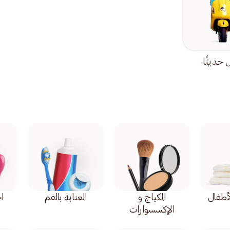
حديثًا
أطفال
المكياج و
العناية بالفم
اح
الإكسسوارات