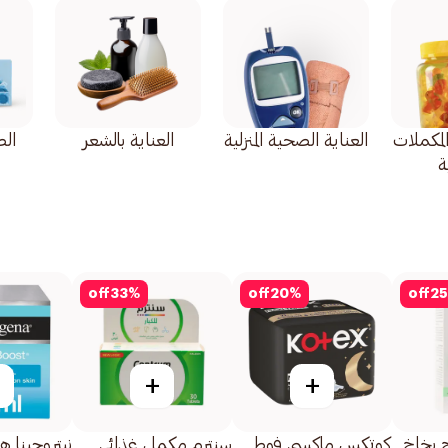
المكملات
العناية الصحية المنزلية
العناية بالشعر
ال
ة
off
33
%
off
20
%
off
25
+
+
ج بخاخ
كوتكس ماكسي فوط
سنترم مكمل غذائى
نيتروجينا 