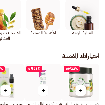
العناية بالوجه
الأغذية الصحية
الفيتامينات و
الغذائي
اختياراتك المفضلة
%
off
25
%
off
33
%
+
+
+
هيربال إيسنسز ماسك
فيت كريم إزالة الشعر
بيور ميد برو-لون