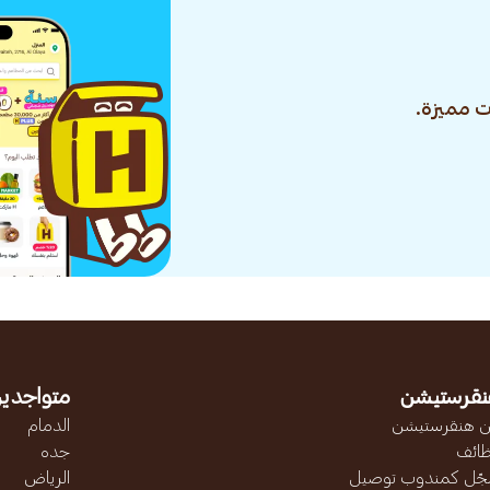
 مميزة.
نقرستيشن
متواجدين
 هنقرستيشن
الدمام
ائف
جده
ّل كمندوب توصيل
الرياض