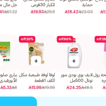
حماية
للكبار 30قرص
جل مائي م
السميكة،قطعةبالأجنحة
ومجدد لخلاي
41
67.22
19.93
29.9
18.42
23.03
1
لحماية طوال الليل،
50مل
8قطعة
off
20
%
off
50
%
off
25
+
+
ئحة رول
لايف بوى بودى شور
لوفا لوفة طبيعية شكل
بياري صابو
رة
توتال 500مل
الكف 1قطعة
الأيورفيدي 75جرا
للطيف
5.33
8
15.99
19.99
24.25
48.5