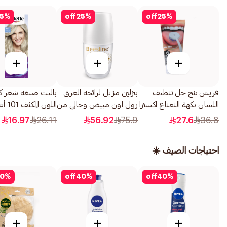
5
%
off
25
%
off
25
%
+
+
+
فريش تنج جل تنظيف
بيزلين مزيل لرائحة العرق
باليت صبغة شعر ك
اللسان نكهة النعناع اكسترا
رول اون مبيض وخالى من
اللون المك
85جرام
العطر 50مل
فضي 1عبوة
16.97
26.11
56.92
75.9
27.6
36.8
احتياجات الصيف ☀️
0
%
off
40
%
off
40
%
+
+
+