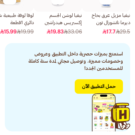
نيفيا مزيل عرق بخاخ
نيفيا لوشن الجسم
لوفا لوفة طبيعية 
ديرما ناتشورال تون
إكسبريس هيدراشين
دائري 1قطعة
150مل
للبشرة العادية إلى الجافة
15.99
19.99
19.83
33.06
17.7
29.5
400مل
استمتع بميزات حصرية داخل التطبيق وعروض
وخصومات مميزة. وتوصيل مجاني لمدة سنة كاملة
للمستخدمين الجدد!
حمل التطبيق الآن