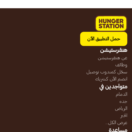
حمل التطبيق الآن
هنقرستيشن
عن هنقرستيشن
وظائف
سجّل كمندوب توصيل
انضم الآن كشريك
متواجدين في
الدمام
جده
الرياض
الخبر
عرض الكل...
مساعدة