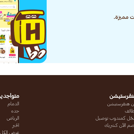
 مميزة.
نقرستيشن
متواجدين
 هنقرستيشن
الدمام
ائف
جده
ّل كمندوب توصيل
الرياض
ضم الآن كشريك
الخبر
عرض الكل..