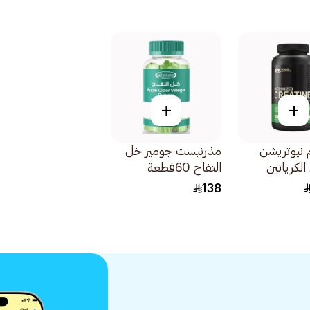
+
+
 نيوتريشن
مذرنيست جوميز خل
كرياتين
التفاح 60قطعة
تقوية
138
ام