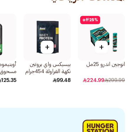
off
25
%
+
+
انوجين اندرو 25مل
بيسيكس واي بروتين
أوبتيموم
نكهة الفراولة 454جرام
مسحوق ال
المجهري ل
125.35
99.48
224.99
299.99
العضلات 300جر