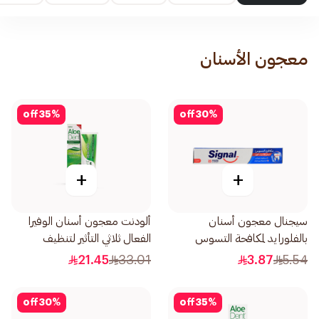
معجون الأسنان
off
35
%
off
30
%
+
+
سيجنال معجون أسنان
ألودنت معجون أسنان الوفيرا
بالفلورايد لمكافحة التسوس
الفعال ثلاثي التأثير لتنظيف
50مل
وحماية الفم 100مل
21.45
33.01
3.87
5.54
off
30
%
off
35
%