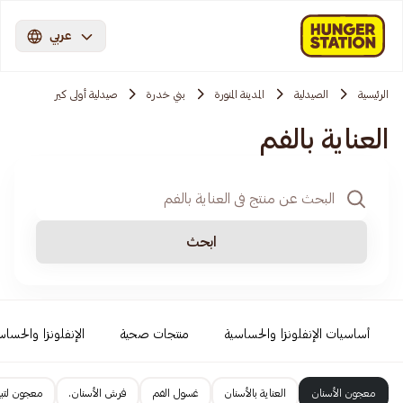
عربي
الرئيسية
الصيدلية
المدينة المنورة
بني خدرة
صيدلية أولى كير
العناية بالفم
ابحث
أساسيات الإنفلونزا والحساسية
منتجات صحية
الإنفلونزا والحساس
معجون الأسنان
العناية بالأسنان
غسول الفم
فرش الأسنان.
معجون لتبي