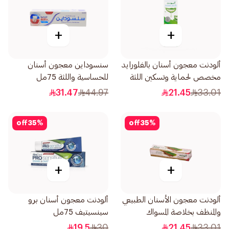
+
+
ألودنت معجون أسنان بالفلورايد
سنسوداين معجون أسنان
مخصص لحماية وتسكين اللثة
للحساسية واللثة 75مل
والأسنان الحساسة 100جرام
31.47
44.97
21.45
33.01
off
35
%
off
35
%
+
+
ألودنت معجون الأسنان الطبيعي
ألودنت معجون أسنان برو
والمنظف بخلاصة المسواك
سينسيتيف 75مل
التقليدي الأصيل 100مل
19.5
30
21.45
33.01