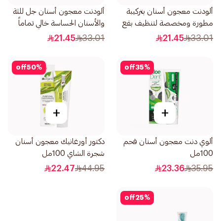
ألودنت معجون أسنان بتركيبة
ألودنت معجون أسنان جل للثة
مطورة ومخصصة لتنظيف بقع
والأسنان الحساسة خالي تماماً
المدخنين وإنعاش الفم 100مل
من الفلورايد 100مل
21.45
33.01
21.45
33.01
off
50
%
off
35
%
+
+
ألوي دنت معجون أسنان فحم
دكتور أورغانيك معجون أسنان
100مل
شجرة الشاي 100مل
22.47
44.95
23.36
35.95
off
25
%