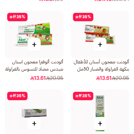
off
35
%
off
35
%
+
+
ألودنت معجون أسنان للأطفال
ألودنت ألوفيرا معجون اسنان
بنكهة الفراولة والصبار 50مل
شيدس مضاد للتسوس بالفراولة
50مل
13.61
20.95
13.61
20.95
off
35
%
off
35
%
+
+