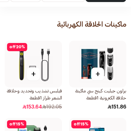
ماكينات الحلاقة الكهربائية
off
20
%
+
+
براون جيليت كينج سي ماكينة
فيلبس تشذيب وتحديد وحلاقة
حلاقة الكترونية 1قطعة
الشعر طراز 1قطعة
153.64
192.05
151.86
off
15
%
off
15
%