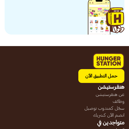
حمل التطبيق الآن
هنقرستيشن
عن هنقرستيشن
وظائف
سجّل كمندوب توصيل
انضم الآن كشريك
متواجدين في