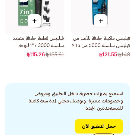
+
+
فيليبس ماكينة حلاقة للأنف من
فيليبس قطعة حلاقة متعدد
فيليبس سلسلة 5000 من 15 ×
سلسلة 3000 7*1 للوجه
3 × 3 سم NT5650/16 0.2كيلو
والشعر 1قطعة
115.26
135.61
121.55
143
استمتع بميزات حصرية داخل التطبيق وعروض
وخصومات مميزة. وتوصيل مجاني لمدة سنة كاملة
للمستخدمين الجدد!
حمل التطبيق الآن