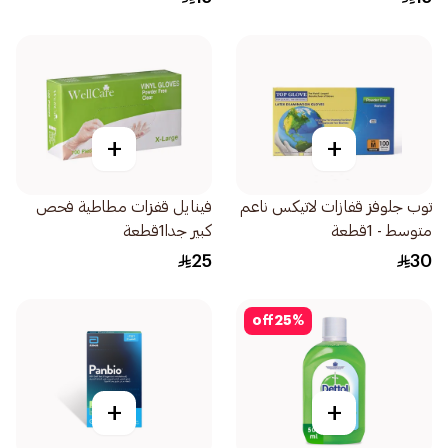
+
+
توب جلوفز قفازات لاتيكس ناعم
فينايل قفزات مطاطية فحص
متوسط - 1قطعة
كبير جدا1قطعة
25
30
off
25
%
+
+