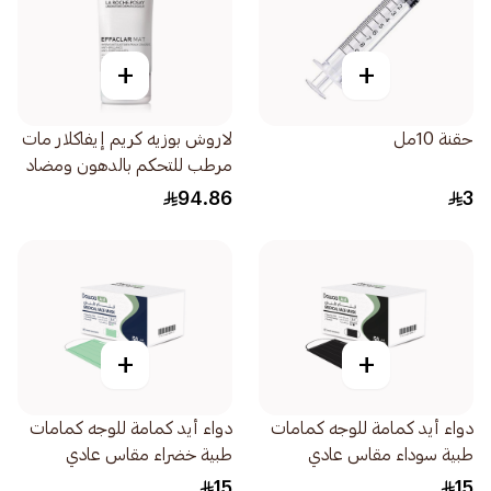
+
+
حقنة 10مل
لاروش بوزيه كريم إيفاكلار مات
مرطب للتحكم بالدهون ومضاد
للمعان 40مل
94.86
3
+
+
دواء أيد كمامة للوجه كمامات
دواء أيد كمامة للوجه كمامات
طبية سوداء مقاس عادي
طبية خضراء مقاس عادي
50قطعة
50قطعة
15
15