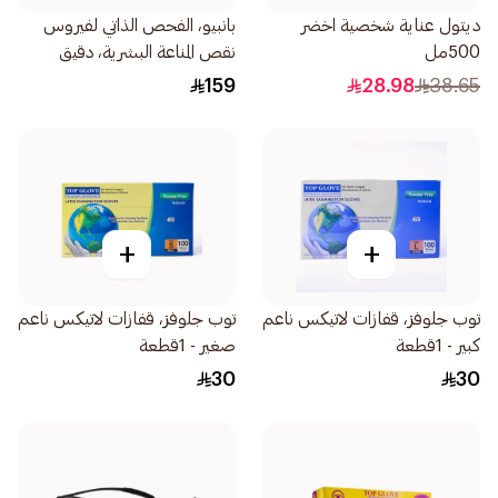
ديتول عناية شخصية اخضر
بانبيو، الفحص الذاتي لفيروس
500مل
نقص المناعة البشرية، دقيق
وموثوق - 1قطعة
159
28.98
38.65
+
+
توب جلوفز، قفازات لاتيكس ناعم
توب جلوفز، قفازات لاتيكس ناعم
كبير - 1قطعة
صغير - 1قطعة
30
30