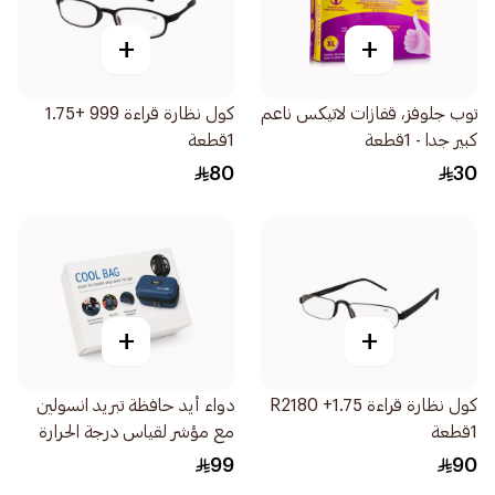
+
+
توب جلوفز، قفازات لاتيكس ناعم
كول نظارة قراءة 999 +1.75
كبير جدا - 1قطعة
1قطعة
80
30
+
+
كول نظارة قراءة R2180 +1.75
دواء أيد حافظة تبريد انسولين
1قطعة
مع مؤشر لقياس درجة الحرارة
1قطعة
99
90