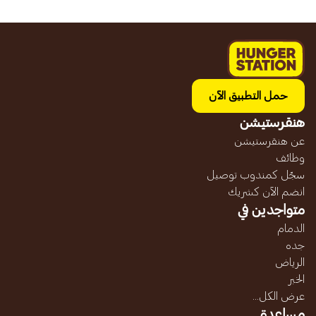
حمل التطبيق الآن
هنقرستيشن
عن هنقرستيشن
وظائف
سجّل كمندوب توصيل
انضم الآن كشريك
متواجدين في
الدمام
جده
الرياض
الخبر
عرض الكل...
مساعدة