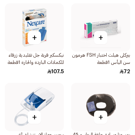
+
+
بيركلى هيلث اختبار FSH هرمون
نيكسكير قربة جل تقليدية زرقاء
سن اليأس 1قطعة
للكمادات الباردة والحارة 1قطعة
107.5
72
+
+
بيرسونا وسادة حلقة البواسير 45
بيورير جهاز الاستنشاق آي