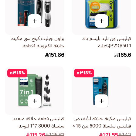
+
+
فيليبس ون بليد بليستر باك
براون جيليت كينج سي ماكينة
QP210/50 1علبة
حلاقة الكترونية 1قطعة
151.86
165.6
off
15
%
off
15
%
+
+
فيليبس ماكينة حلاقة للأنف من
فيليبس قطعة حلاقة متعدد
فيليبس سلسلة 5000 من 15 ×
سلسلة 3000 7*1 للوجه
3 × 3 سم NT5650/16 0.2كيلو
والشعر 1قطعة
115.26
135.61
121.55
143