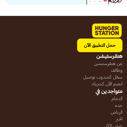
حمل التطبيق الآن
هنقرستيشن
عن هنقرستيشن
وظائف
سجّل كمندوب توصيل
انضم الآن كشريك
متواجدين في
الدمام
جده
الرياض
الخبر
عرض الكل...