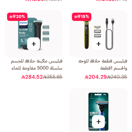
off
20
%
off
15
%
+
+
فيليبس قطعة حلاقة للوجه
فيليبس ماكينة حلاقة للجسم
والجسم 1قطعة
سلسلة 5000 مقاومة للماء
1قطعة
284.52
355.65
204.29
240.35
+