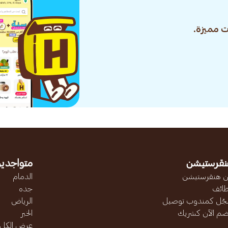
 مميزة.
نقرستيشن
متواجدين
 هنقرستيشن
الدمام
ائف
جده
ّل كمندوب توصيل
الرياض
ضم الآن كشريك
الخبر
عرض الكل..