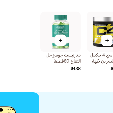
+
+
سيلوكور سي 4 مكمل
مذرنيست جوميز خل
لتمرين نكهة
التفاح 60قطعة
180جرام
138