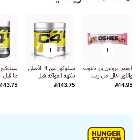
+
+
أوشى، بروتين بار، بالتوت
سيلوكور سي 4 الأصلي
واللوز، خالي من زيت
بنكهة الفواكه قبل
ما قبل ا
النخيل - 1قطعة
التمرين 30×180جرام
التوت الأزرق 
143.75
143.75
14.95