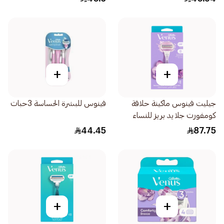
+
+
جيليت فينوس ماكينة حلاقة
فينوس للبشرة الحساسة 3حبات
كومفورت جلايد بريز للنساء
1قطعة
44.45
87.75
+
+