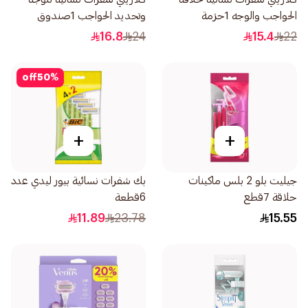
الحواجب والوجه 1حزمة
وتحديد الحواجب 1صندوق
16.8
24
15.4
22
off
50
%
+
+
جيليت بلو 2 بلس ماكينات
بك شفرات نسائية بيور ليدي عدد
حلاقة 7قطع
6قطعة
11.89
23.78
15.55