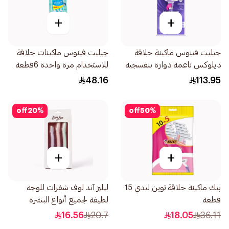
+
+
جيليت فينوس ماكينة حلاقة
جيليت فينوس ماكينات حلاقة
ديلوكس ناعمة دوارة بنفسجية
للاستخدام مرة واحدة 6قطعة
1قطعة
48.16
113.95
off
20
%
off
50
%
+
+
بيك ماكينة حلاقة توين ليدي 15
ليليز آند لوف شفرات للوجه
قطعة
لطيفة لجميع أنواع البشرة
1صندوق
16.56
20.7
18.05
36.11