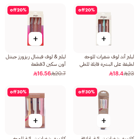
off
20
%
off
20
%
+
+
ليليز أند لوف شفرات للوجه
ليليز & لوف فيشال ريزورز جينتل
لطيفة على البشرة قابلة للطي
أون سكين 3قطعة
1صندوق
16.56
20.7
18.4
23
off
30
%
off
30
%
+
+
كلاريتي شفرات نسائية لحلاقة
كلاريتي شفرات نسائية للوجه