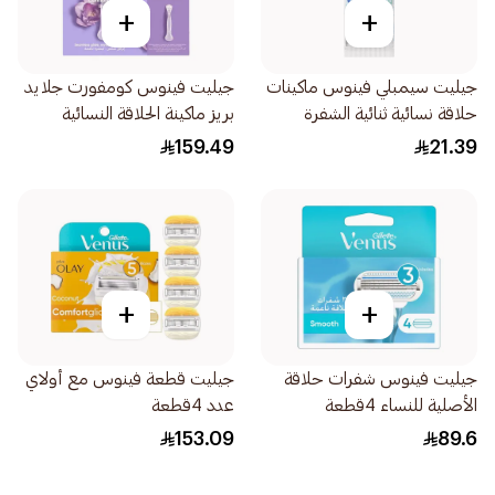
+
+
جيليت سيمبلي فينوس ماكينات
جيليت فينوس كومفورت جلايد
حلاقة نسائية ثنائية الشفرة
بريز ماكينة الحلاقة النسائية
4قطع
7قطع
159.49
21.39
+
+
جيليت فينوس شفرات حلاقة
جيليت قطعة فينوس مع أولاي
الأصلية للنساء 4قطعة
عدد 4قطعة
153.09
89.6