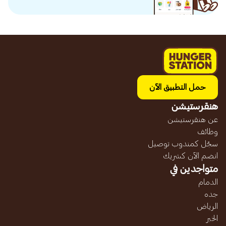
حمل التطبيق الآن
هنقرستيشن
عن هنقرستيشن
وظائف
سجّل كمندوب توصيل
انضم الآن كشريك
متواجدين في
الدمام
جده
الرياض
الخبر