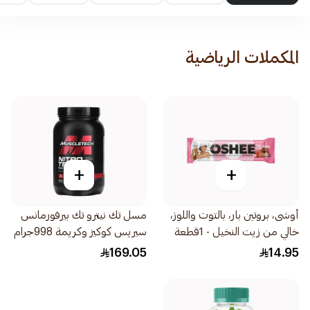
المكملات الرياضية
+
+
أوشى، بروتين بار، بالتوت واللوز،
مسل تك نيترو تك بيرفورمانس
خالي من زيت النخيل - 1قطعة
سيريس كوكيز وكريمة 998جرام
169.05
14.95