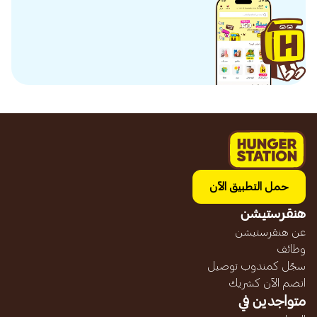
حمل التطبيق الآن
هنقرستيشن
عن هنقرستيشن
وظائف
سجّل كمندوب توصيل
انضم الآن كشريك
متواجدين في