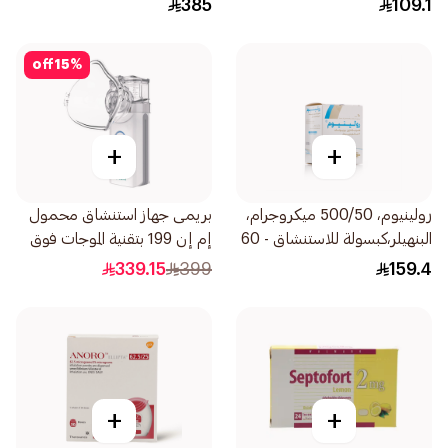
385
109.1
off
15
%
+
+
رولينيوم، 500/50 ميكروجرام،
بريمى جهاز استنشاق محمول
البنهيلر،كبسولة للاستنشاق - 60
إم إن 199 بتقنية الموجات فوق
جرعة 1قطعة
الصوتية 1قطعة
339.15
399
159.4
+
+