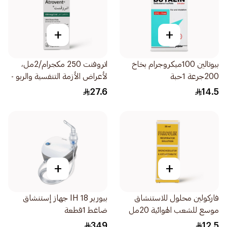
+
+
بيوتالين 100ميكروجرام بخاخ
اتروفنت 250 مكجرام/2مل،
200جرعة 1حبة
لأعراض الأزمة التنفسية والربو -
20قطعة
27.6
14.5
+
+
فاركولين محلول للاستنشاق
بيورير IH 18 جهاز إستنشاق
موسع للشعب الهوائية 20مل
ضاغط 1قطعة
349
12.5