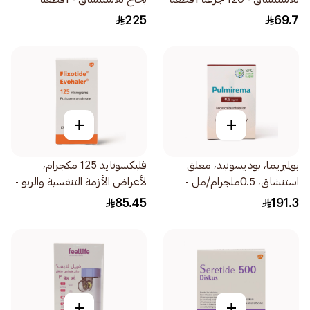
225
69.7
+
+
بولميريما، بوديسونيد، معلق
فليكسوتايد 125 مكجرام،
استنشاق، 0.5ملجرام/مل -
لأعراض الأزمة التنفسية والربو -
30قطعة
1قطعة
85.45
191.3
+
+