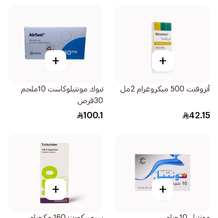
+
+
أتروفنت 500 ميكروغرام 2مل
تبوك مونتيلوكاست 10ملجم
30قرص
100.1
42.15
+
+
مونتيل 10جرام
سيمبيكورت 160 مكجرام،