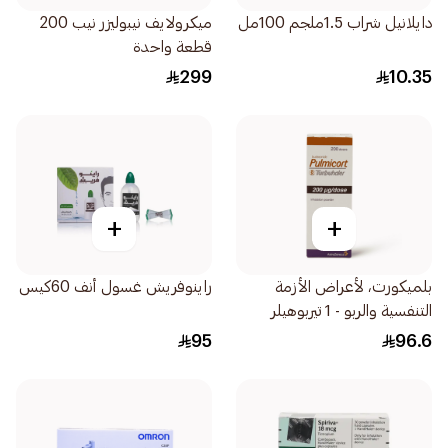
دايلانيل شراب 1.5ملجم 100مل
ميكرولايف نيبوليزر نيب 200
قطعة واحدة
299
10.35
+
+
بلميكورت، لأعراض الأزمة
راينوفريش غسول أنف 60كيس
التنفسية والربو - 1 تيربوهيلر
1قطعة
95
96.6