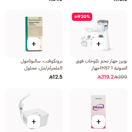
off
20
%
+
+
بويرر جهاز تبخير بالموجات فوق
برونكوفنت، سالبوتامول
الصوتية IH57 1جهاز
5ملجرام/مل، محلول
للاستنشاق - 20مل
12.5
319.2
399
+
+