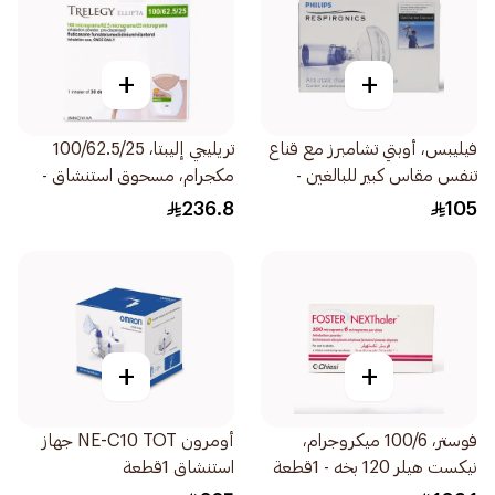
+
+
فيليبس، أوبتي تشامبرز مع قناع
تريليجي إليبتا، 100/62.5/25
تنفس مقاس كبير للبالغين -
مكجرام، مسحوق استنشاق -
1قطعة
30 جرعة 1قطعة
236.8
105
+
+
فوستر، 100/6 ميكروجرام،
أومرون NE-C10 TOT جهاز
نيكست هيلر 120 بخه - 1قطعة
استنشاق 1قطعة