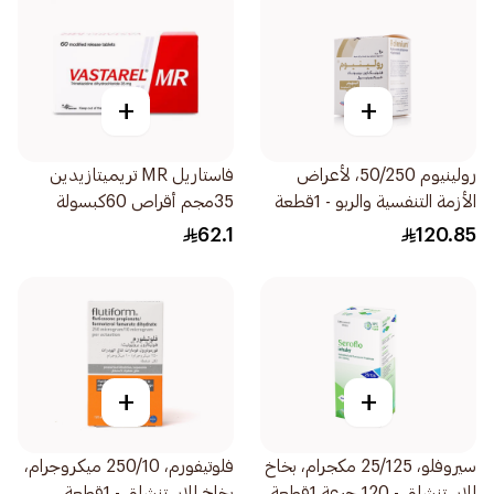
+
+
رولينيوم 50/250، لأعراض
فاستاريل MR تريميتازيدين
الأزمة التنفسية والربو - 1قطعة
35مجم أقراص 60كبسولة
62.1
120.85
+
+
سيروفلو، 25/125 مكجرام، بخاخ
فلوتيفورم، 250/10 ميكروجرام،
للاستنشاق - 120 جرعة 1قطعة
بخاخ للاستنشاق - 1قطعة