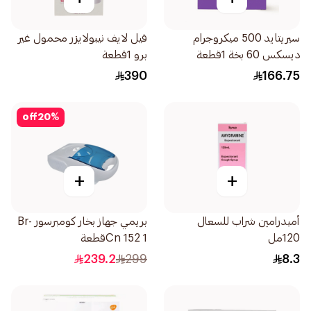
سيريتايد 500 ميكروجرام
فيل لايف نيبولايزر محمول غير
ديسكس 60 بخة 1قطعة
برو 1قطعة
390
166.75
off
20
%
+
+
أميدرامين شراب للسعال
بريمي جهاز بخار كومبرسور Br-
120مل
Cn 152 1قطعة
239.2
299
8.3