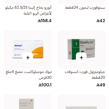
سبتوفورت ليمون 24قطعة
أنورو بخاخ إليبتا 62.5/25 مكيلو
لأعراض الربو 1علبة
158.4
42
+
+
جيلوميرتول فورت كبسولات
تبوك مونتيلوكاست مضغ 4ملغ
20قطعة
30قرص
100.1
49