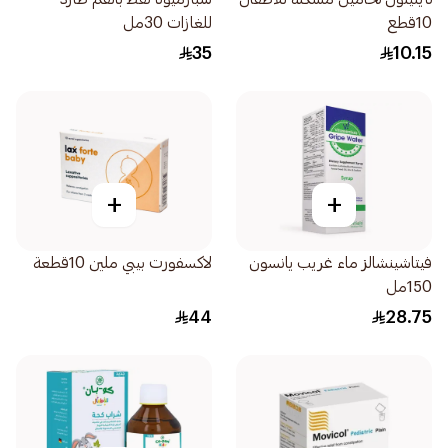
10قطع
للغازات 30مل
35
10.15
+
+
فيتاشينشالز ماء غريب يانسون
لاكسفورت بيبي ملين 10قطعة
150مل
44
28.75