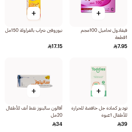
+
+
فيفادول تحاميل 100مجم
نيوروفين شراب بالفراولة 150مل
1قطعة
17.15
7.95
+
+
توديز كمادة جل خافضة للحرارة
أفالون سالينوز نقط أنف للأطفال
للأطفال 1عبوة
20مل
34
39