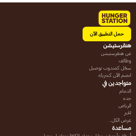
حمل التطبيق الآن
هنقرستيشن
عن هنقرستيشن
وظائف
سجّل كمندوب توصيل
انضم الآن كشريك
متواجدين في
الدمام
جده
الرياض
الخبر
عرض الكل...
مساعدة