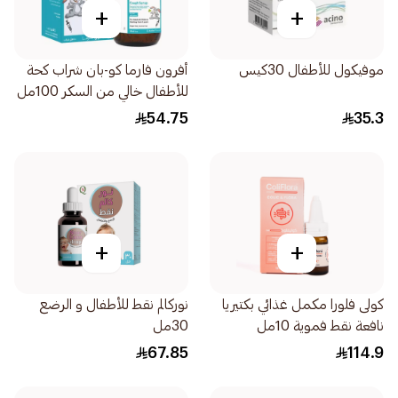
+
+
موفيكول للأطفال 30كيس
أفرون فارما كو-بان شراب كحة
للأطفال خالي من السكر 100مل
54.75
35.3
+
+
كولى فلورا مكمل غذائي بكتيريا
نوركالم نقط للأطفال و الرضع
نافعة نقط فموية 10مل
30مل
67.85
114.9