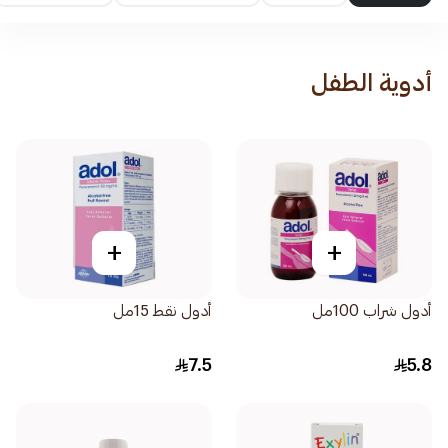
أدوية الطفل
+
+
أدول شراب 100مل
أدول نقط 15مل
7.5
5.8