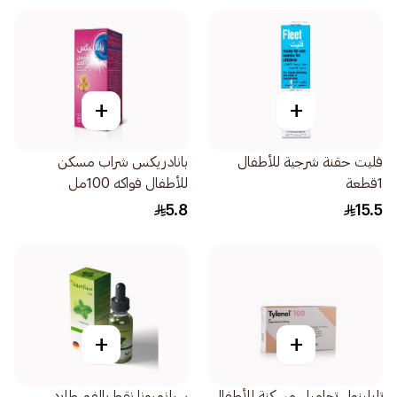
+
+
فليت حقنة شرجية للأطفال
بانادريكس شراب مسكن
1قطعة
للأطفال فواكه 100مل
5.8
15.5
+
+
تايلينول تحاميل مسكنة للأطفال
سبازميونا نقط بالفم طارد