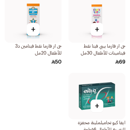
+
+
جى ار فارما بيبي فيتا نقط
جى ار فارما نقط فيتامين د3
فيتامينات للأطفال 30مل
للأطفال 20مل
50
69
+
ايفا كيو تحاميلملينة محفزة
للتفريغ للأطفال 6قطعة