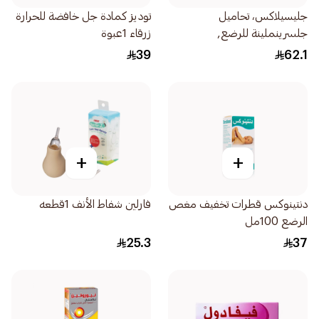
جليسيلاكس، تحاميل
توديز كمادة جل خافضة للحرارة
جلسرينملينة للرضع,
زرقاء 1عبوة
700ملجرام - 12قطعة
39
62.1
+
+
دنتينوكس قطرات تخفيف مغص
فارلين شفاط الأنف 1قطعه
الرضع 100مل
25.3
37