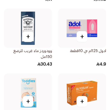
+
+
ادول 125ام جي 10قطعة
وودوردز ماء غريب للرضع
150مل
30.43
4.9
+
+