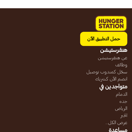
حمل التطبيق الآن
هنقرستيشن
عن هنقرستيشن
وظائف
سجّل كمندوب توصيل
انضم الآن كشريك
متواجدين في
الدمام
جده
الرياض
الخبر
عرض الكل...
مساعدة