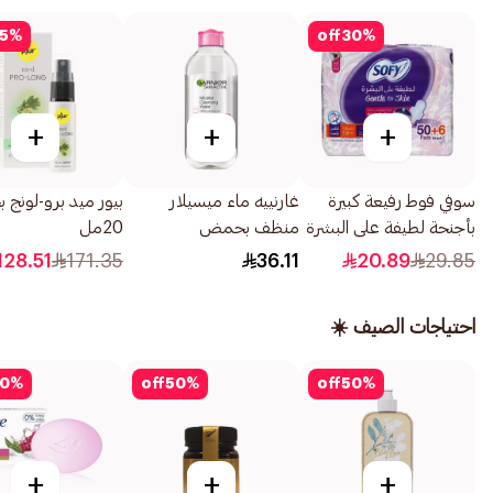
5
%
off
30
%
+
+
+
سوفي فوط رفيعة كبيرة
غارنييه ماء ميسيلار
بيور ميد برو-لونج ب
بأجنحة لطيفة على البشرة
منظف بحمض
20مل
مقاس 29×56قطعة
الساليسيليك للبشرة
128.51
171.35
36.11
20.89
29.85
المعرضة للشوائب 400مل
احتياجات الصيف ☀️
0
%
off
50
%
off
50
%
+
+
+