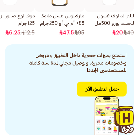
ليليز آند لوف غسول
مارفيلوس عسل مانوكا
دوف لوح صابون ري
للجسم يوزو 500مل
85+ أم جي أو 250جرام
125جرام
6.25
12.5
47.5
95
20
40
استمتع بميزات حصرية داخل التطبيق وعروض
وخصومات مميزة. وتوصيل مجاني لمدة سنة كاملة
للمستخدمين الجدد!
حمل التطبيق الآن