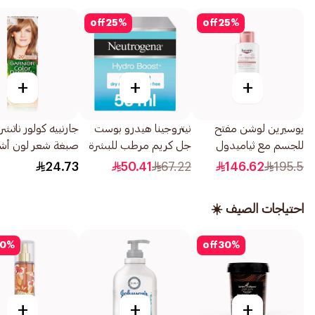
off
25
%
off
25
%
+
+
+
يوسيرين لوشن مفتح
نيتروجينا هيدرو بوست
جارنييه كولور ناتشرل
للجسم مع ثياميدول
جل كريم مرطب للبشرة
صبغة شعر لون أش
250مل
الجافة 50مل
رمادي رقم 7.1 1قطعة
24.73
50.41
67.22
146.62
195.5
احتياجات الصيف ☀️
0
%
off
30
%
+
+
+