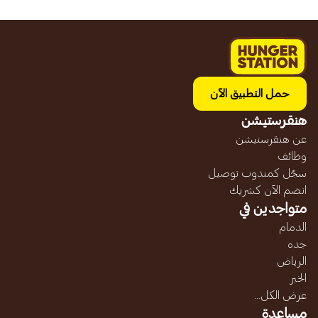
حمل التطبيق الآن
هنقرستيشن
عن هنقرستيشن
وظائف
سجّل كمندوب توصيل
انضم الآن كشريك
متواجدين في
الدمام
جده
الرياض
الخبر
عرض الكل...
مساعدة