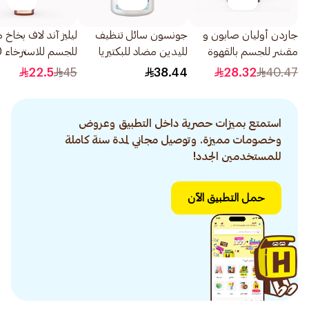
جاردن أوليان صابون و
جونسون سائل تنظيف
ليليز آند لاف بخاخ
مقشر للجسم بالقهوة
لليدين مضاد للبكتيريا
للجسم للاسترخاء 250مل
500جرام
بملح البحر 500مل
22.5
45
38.44
28.32
40.47
استمتع بميزات حصرية داخل التطبيق وعروض
وخصومات مميزة. وتوصيل مجاني لمدة سنة كاملة
للمستخدمين الجدد!
حمل التطبيق الآن