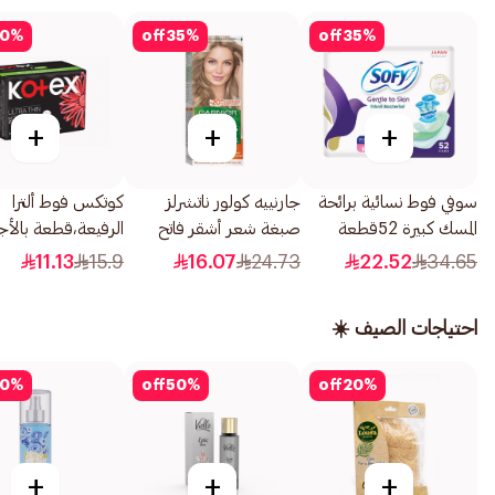
0
%
off
35
%
off
35
%
+
+
+
سوفي فوط نسائية برائحة
جارنييه كولور ناتشرلز
كوتكس فوط ألترا
المسك كبيرة 52قطعة
صبغة شعر أشقر فاتح
الرفيعة،قطعة بالأج
رمادي رقم 8.1 1قطعة
بحجم سوبر، 8قطعة
11.13
15.9
16.07
24.73
22.52
34.65
احتياجات الصيف ☀️
0
%
off
50
%
off
20
%
+
+
+