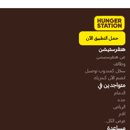
حمل التطبيق الآن
هنقرستيشن
عن هنقرستيشن
وظائف
سجّل كمندوب توصيل
انضم الآن كشريك
متواجدين في
الدمام
جده
الرياض
الخبر
عرض الكل...
مساعدة