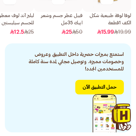
لوفا لوفة طبيعية شكل
فييل عطر جسم وشعر
ليليز آند لوف معطر
الكف 1قطعة
ايبك 35مل
للجسم سيليستين 100مل
12.5
25
25
50
15.99
19.99
استمتع بميزات حصرية داخل التطبيق وعروض
وخصومات مميزة. وتوصيل مجاني لمدة سنة كاملة
للمستخدمين الجدد!
حمل التطبيق الآن