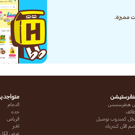
 مميزة.
نقرستيشن
متواجدين
 هنقرستيشن
الدمام
ائف
جده
ّل كمندوب توصيل
الرياض
ضم الآن كشريك
الخبر
عرض الكل..