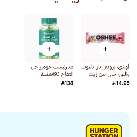
+
+
أوشى، بروتين بار، بالتوت
مذرنيست جوميز خل
واللوز، خالي من زيت
التفاح 60قطعة
النخيل - 1قطعة
138
14.95