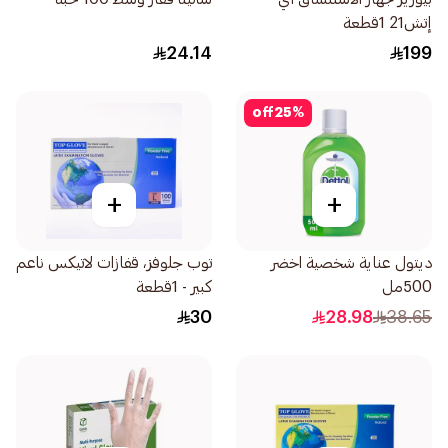
إتش21 1قطعة
24.14
199
off
25
%
+
+
ديتول عناية شخصية اخضر
توب جلوفز، قفازات لاتيكس ناعم
500مل
كبير - 1قطعة
30
28.98
38.65