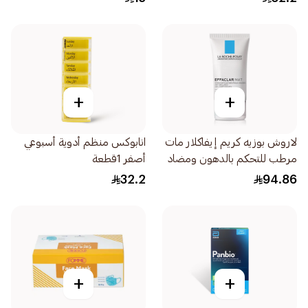
+
+
لاروش بوزيه كريم إيفاكلار مات
انابوكس منظم أدوية أسبوعي
مرطب للتحكم بالدهون ومضاد
أصفر 1قطعة
للمعان 40مل
32.2
94.86
+
+