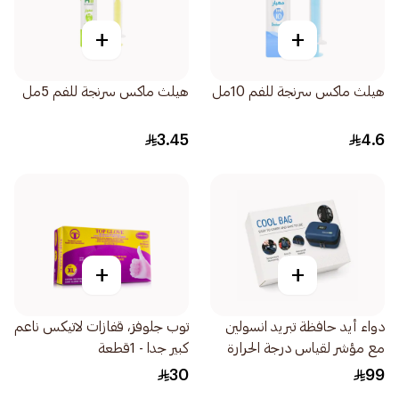
+
+
هيلث ماكس سرنجة للفم 10مل
هيلث ماكس سرنجة للفم 5مل
3.45
4.6
+
+
دواء أيد حافظة تبريد انسولين
توب جلوفز، قفازات لاتيكس ناعم
مع مؤشر لقياس درجة الحرارة
كبير جدا - 1قطعة
1قطعة
30
99