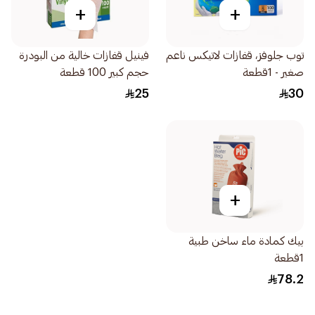
+
+
توب جلوفز، قفازات لاتيكس ناعم
فينيل قفازات خالية من البودرة
صغير - 1قطعة
حجم كبير 100 قطعة
25
30
+
بيك كمادة ماء ساخن طبية
1قطعة
78.2