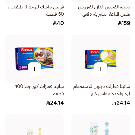
بانبيو، الفحص الذاتي لفيروس
فومي ماسك للوجه 3 طبقات ،
نقص المناعة البشرية، دقيق
50 قطعة
وموثوق - 1قطعة
40
159
+
+
سانيتا قفازات نايلون للاستخدام
سانيتا قفازات كبير جدا 100
لمرة واحدة مقاس كبير
قطعة
100قطعة
24.14
24.14