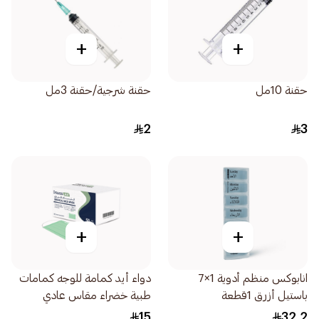
+
+
حقنة 10مل
حقنة شرجية/حقنة 3مل
2
3
+
+
انابوكس منظم أدوية 1×7
دواء أيد كمامة للوجه كمامات
باستيل أزرق 1قطعة
طبية خضراء مقاس عادي
50قطعة
15
32.2