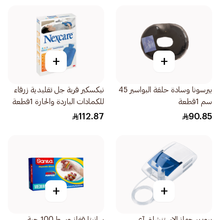
+
+
بيرسونا وسادة حلقة البواسير 45
نيكسكير قربة جل تقليدية زرقاء
سم 1قطعة
للكمادات الباردة والحارة 1قطعة
112.87
90.85
+
+
بيورير جهاز الاستنشاق آي
سانيتا قفاز وسط 100 حبة