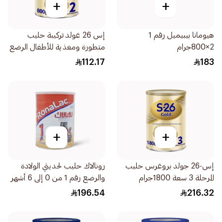
+
+
هيومانا بيبيميل رقم 1
إس 26 غولد تركيبة حليب
2×800جرام
متطورة ومغذية للأطفال الرضع
800جرام
112.17
183
+
+
إس-26 جولد بروغرس حليب
رونالاك حليب لحديثي الولادة
المرحلة 3 سعة 1800جرام
والرضع رقم 1 من 0 إلى 6 أشهر
1700جرام
196.54
216.32