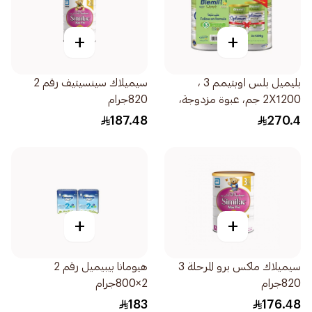
+
+
بليميل بلس اوبتيمم 3 ،
سيميلاك سينسيتيف رقم 2
2X1200 جم، عبوة مزدوجة،
820جرام
من 1-3 سنوات 2علبة
187.48
270.4
+
+
سيميلاك ماكس برو المرحلة 3
هيومانا بيبيميل رقم 2
820جرام
2×800جرام
183
176.48