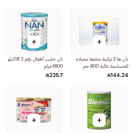
+
+
نان ها 2 تركيبة متابعة مضادة
نان حليب أطفال رقم 2 18كيلو
للحساسية عالية 800 جم
1800جرام
225.7
144.24
+
+