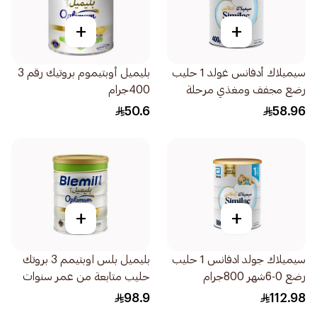
+
+
سيميلاك أدفانس غولد 1 حليب
بليميل أوبتيموم بروتيك رقم 3
رضع مجفف ومغذي مرحلة
400جرام
اولى 400جرام
50.6
58.96
+
+
سيميلاك جولد ادفانس 1 حليب
بليميل بلس اوبتيمم 3 بروتك
رضع 0-6شهر 800جرام
حليب متابعة من عمر سنوات
800جرام
98.9
112.98