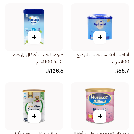
+
+
أبتاميل أدفانس حليب للرضع
هيومانا حليب أطفال المرحلة
400جرام
الثانية 1100جم
126.5
58.7
+
+
نيورالاك كومفورت حليب أطفال
سيميلاك ادفانس جولد (2)