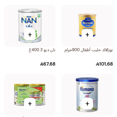
+
+
نورالاك حليب أطفال 900جرام
نان ديو 3 400غ
67.68
101.68
+
+