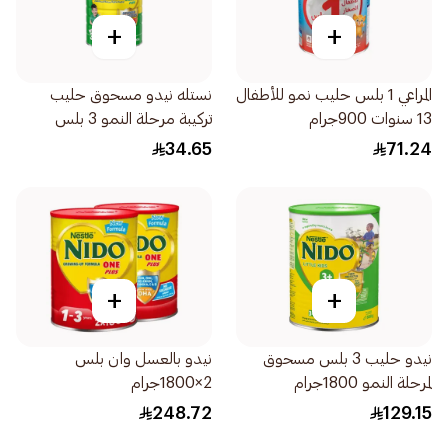
+
+
المراعي 1 بلس حليب نمو للأطفال
نستله نيدو مسحوق حليب
13 سنوات 900جرام
تركيبة مرحلة النمو 3 بلس
للأطفال 400جرام
34.65
71.24
+
+
نيدو حليب 3 بلس مسحوق
نيدو بالعسل وان بلس
لمرحلة النمو 1800جرام
2×1800جرام
248.72
129.15