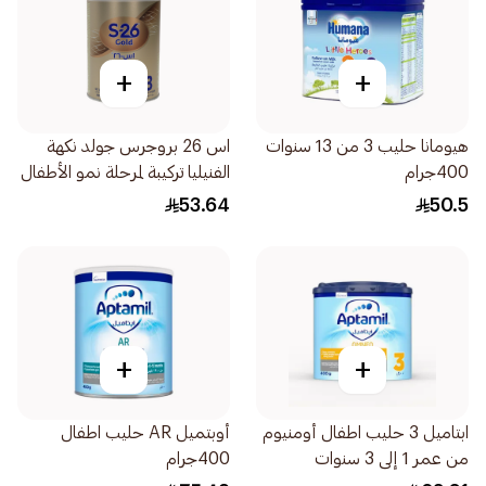
+
+
هيومانا حليب 3 من 13 سنوات
اس 26 بروجرس جولد نكهة
400جرام
الفنيليا تركيبة لمرحلة نمو الأطفال
المرحلة 3 400جرام
53.64
50.5
+
+
ابتاميل 3 حليب اطفال أومنيوم
أوبتميل AR حليب اطفال
من عمر 1 إلى 3 سنوات
400جرام
400جرام