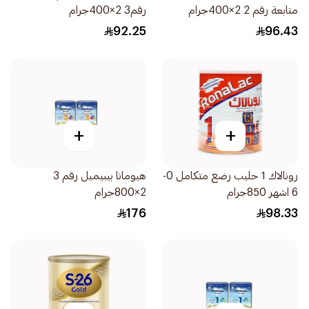
متابعة رقم 2 2×400جرام
رقم3 2×400جرام
92.25
96.43
+
+
رونالاك 1 حليب رضع متكامل 0-
هيومانا بيبيميل رقم 3
6 اشهر 850جرام
2×800جرام
176
98.33