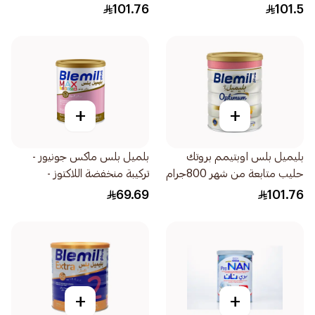
أشهر 800جرام
101.76
101.5
+
+
بليميل بلس اوبتيمم بروتك
بلميل بلس ماكس جونيور -
حليب متابعة من شهر 800جرام
تركيبة منخفضة اللاكتوز -
12×400جرام
69.69
101.76
+
+