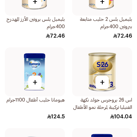
+
+
بليميل بلس 2 حليب متابعة
بليميل بلس بروتين الأرز المهدرج
ببروتين 400جرام
400جرام
72.46
72.46
+
+
اس 26 بروجرس جولد نكهة
هيومانا حليب أطفال 1100جرام
الفنيليا تركيبة لمرحلة نمو الأطفال
المرحلة 800جرام
124.5
104.04