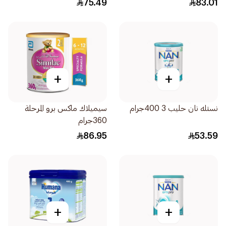
75.49
83.01
+
+
نستله نان حليب 3 400جرام
سيميلاك ماكس برو المرحلة
360جرام
86.95
53.59
+
+