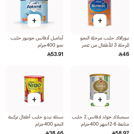
+
+
نيورالاك حليب مرحلة النمو
أبتاميل أدفانس جونيور حليب
المرحلة 3 للأطفال من عمر
نمو 400جرام
سنوات 400جرام
53.91
46
+
+
سيميلاك جولد ادفانس 2 حليب
نستله نيدو حليب أطفال تركيبة
متابعة 6-12شهر 400جرام
النمو 400جرام
38.46
58.97