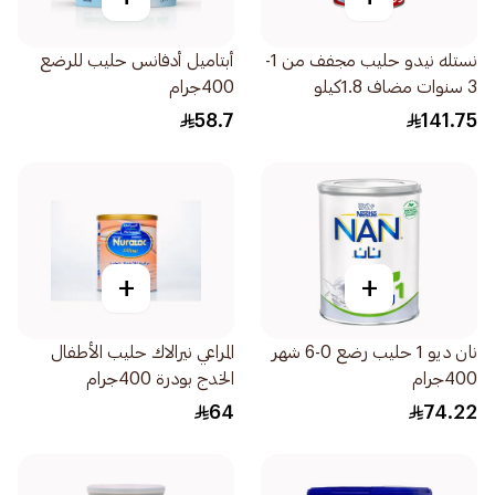
نستله نيدو حليب مجفف من 1-
أبتاميل أدفانس حليب للرضع
3 سنوات مضاف 1.8كيلو
400جرام
58.7
141.75
+
+
نان ديو 1 حليب رضع 0-6 شهر
المراعي نيرالاك حليب الأطفال
400جرام
الخدج بودرة 400جرام
64
74.22