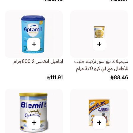
+
+
سيميلاك نيو شور تركيبة حليب
ابتاميل أدفانس 2 800جرام
للأطفال مع آي كيو 370جرام
111.91
88.46
+
+