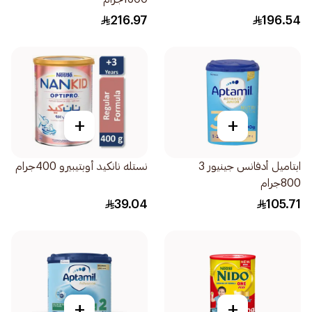
216.97
196.54
+
+
ابتاميل أدفانس جينيور 3
نستله نانكيد أوبتيبيرو 400جرام
800جرام
39.04
105.71
+
+