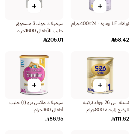
+
+
نيرالاك LF بودرة - 24×400جرام
سيميلاك جولد 3 مسحوق
حليب للأطفال 1600جرام
205.01
58.42
+
+
نستله اس 26 جولد تركيبة
سيميلاك ماكس برو (1) حليب
للرضع المرحلة 800جرام
أطفال 360جرام
86.95
111.62