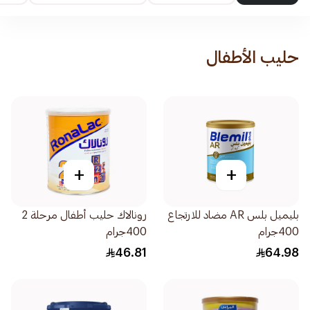
حليب الأطفال
+
+
بليميل بلس AR مضاد للارتجاع
رونالاك حليب أطفال مرحلة 2
400جرام
400جرام
46.81
64.98