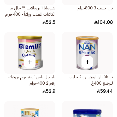
نان حليب 3 800جرام
هيومانا 1 بروبالانس™ خالٍ من
الكائنات المعدلة وراثياً - 400جرام
52.5
104.08
+
+
نستلة نان اوبتي برو 2 حليب
بليميل بلس أوبتيموم بروتيك
للرضع 400غ
رقم 2 400جرام
52.9
59.44