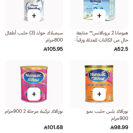
+
+
هيومانا 2 بروبالانس™ متابعة
سيميلاك جولد (3) حليب أطفال
خالٍ من الكائنات المعدلة وراثياً -
800جرام
400جرام
105.95
52.5
+
+
نورالاك بلس حليب نمو
نورالاك تركيبة مرحلة 2 900جرام
900جرام
101.68
98.99