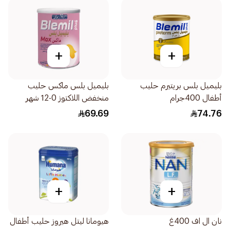
+
+
بليميل بلس بريتيرم حليب
بليميل بلس ماكس حليب
أطفال 400جرام
منخفض اللاكتوز 0-12 شهر
400جرام
69.69
74.76
+
+
نان ال اف 400غ
هيومانا ليتل هيروز حليب أطفال