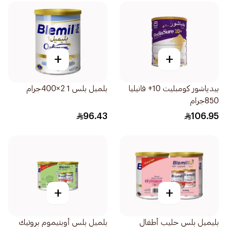
+
+
بيدياشور كومبليت 10+ فانيليا
بلميل بلس 1 2×400جرام
850جرام
96.43
106.95
+
+
بليميل بلس حليب أطفال
بلميل بلس أوبتيموم بروتيك