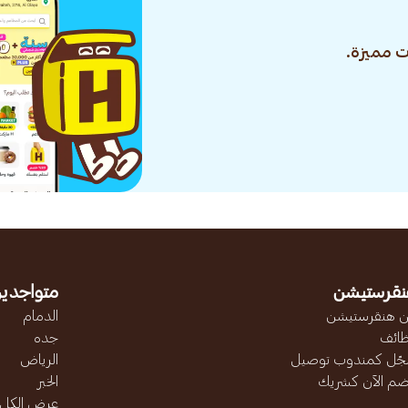
 مميزة.
نقرستيشن
متواجدين
 هنقرستيشن
الدمام
ائف
جده
ّل كمندوب توصيل
الرياض
ضم الآن كشريك
الخبر
عرض الكل..