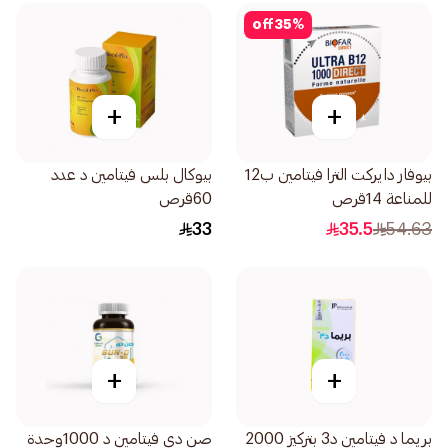
off
35
%
+
+
بيوفار دايركت الترا فيتامين ب12
بيوكال بلس فيتامين د عدد
للمناعة 14قرص
60قرص
33
35.5
54.63
+
+
بريما د فيتامين د3 بتركيز 2000
صن دي فيتامين د 1000وحدة