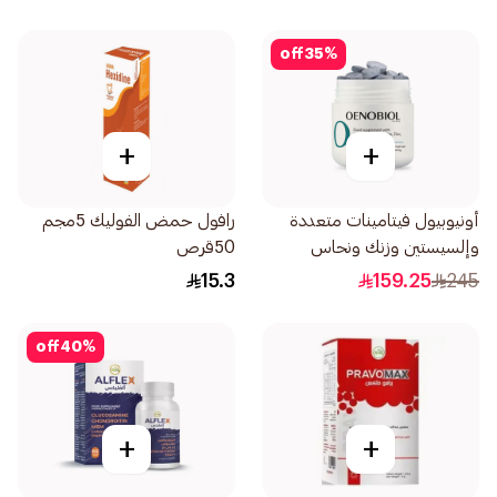
off
35
%
+
+
أونيوبيول فيتامينات متعددة
رافول حمض الفوليك 5مجم
وإلسيستين وزنك ونحاس
50قرص
60قرص
15.3
159.25
245
off
40
%
+
+