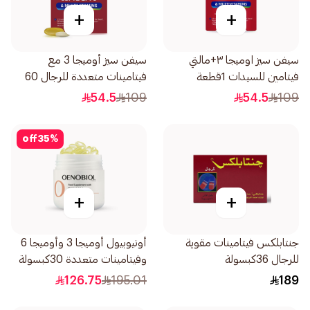
+
+
سيفن سيز اوميجا ٣+مالتي
سيفن سيز أوميجا 3 مع
فيتامين للسيدات 1قطعة
فيتامينات متعددة للرجال 60
كبسولة
54.5
109
54.5
109
off
35
%
+
+
جنتابلكس فيتامينات مقوية
أونيوبيول أوميجا 3 وأوميجا 6
للرجال 36كبسولة
وفيتامينات متعددة 30كبسولة
126.75
195.01
189