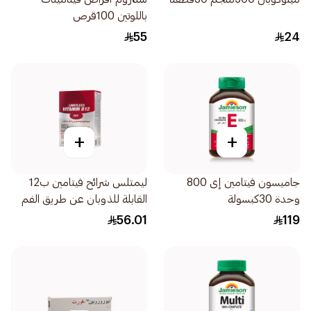
باللوتين 100قرص
55
24
+
+
جاميسون فيتامين إى 800
ليمتلس شرائح فيتامين ب12
وحدة 30كبسولة
القابلة للذوبان عن طريق الفم
56.01
119