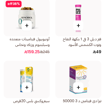
off
35
%
+
+
فيز ديلي 3 في 1 بنكهة التفاح
أونيوبيول فيتامينات متعددة
وتوت الكشمش الأسود
وسيلينيوم وزنك ونحاس
20اقراص
30كبسولة
159.25
245
49
+
+
تيرا دى فيتامين د 3 50000
سيتروكسي بلس 20قرص