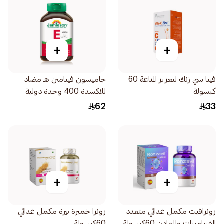
+
+
فيتا سي زنك لتعزيز المناعة 60
جاميسون فيتامين هـ مضاد
كبسولة
للاكسدة 400 وحدة دولية
30اقراص
62
33
+
+
رونزافيت مكمل غذائي متعدد
رونزا خميرة بيرة مكمل غذائي
الفيتامينات والمعادن 60كبسولة
60كبسولة