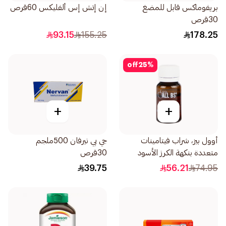
بريفوماكس قابل للمضغ
إن إتش إس ألفليكس 60قرص
30قرص
93.15
155.25
178.25
off
25
%
+
+
أوول بيز، شراب فيتامينات
جي بي نيرفان 500ملجم
متعددة بنكهة الكرز الأسود
30قرص
10مل
39.75
56.21
74.95