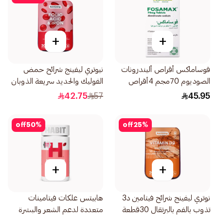
+
+
فوساماكس أقراص أليندرونات
نيوتري ليفينج شرائح حمض
الصوديوم 70مجم 4أقراص
الفوليك والحديد سريعة الذوبان
بالفم 30قطعة
42.75
57
45.95
off
50
%
off
25
%
+
+
نوتري ليفينج شرائح فيتامين د3
هابيتس علكات فيتامينات
تذوب بالفم بالبرتقال 30قطعة
متعددة لدعم الشعر والبشرة