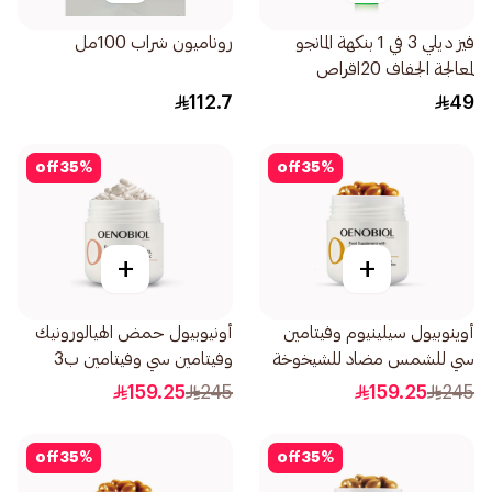
فيز ديلي 3 في 1 بنكهة المانجو
روناميون شراب 100مل
لمعالجة الجفاف 20اقراص
112.7
49
off
35
%
off
35
%
+
+
أوينوبيول سيلينيوم وفيتامين
أونيوبيول حمض الهيالورونيك
سي للشمس مضاد للشيخوخة
وفيتامين سي وفيتامين ب3
30كبسولة
وزنك 30كبسولة
159.25
245
159.25
245
off
35
%
off
35
%