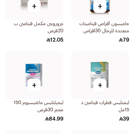
+
+
جاميسون أقراص فيتامينات
نيروروبين مكمل فيتامين ب
متعددة للرجال 30اقراص
20قرص
12.05
79
+
+
ليمتليس قطرات فيتامين د
ليميلتليس ماغنيسيوم 150
15مل
مجم 30قرص
84.99
39