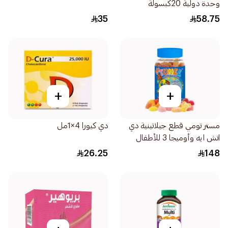
وحدة دولية 20كبسولة
35
58.75
+
+
مستر تومي قطع جيلاتينية دي
دي كيورا 4×1مل
اتش ايه وأوميجا 3 للأطفال
60قطعة
26.25
148