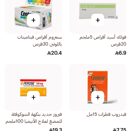
+
+
فولك أسيد أقراص 5ملجم
سنتروم أقراص فيتامينات
20قرص
باللوتين 30قرص
20.4
6.9
+
+
فيدروب قطرات 15مل
فيروز حديد بنكهة الشوكولاتة
للمضغ لعلاج الأنيميا 100ملجم
30قرص
19.3
7.75