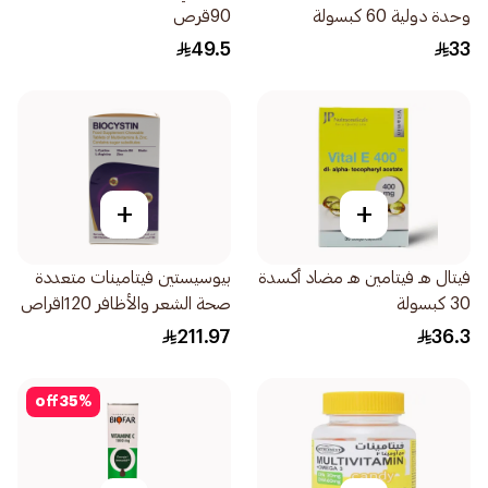
وحدة دولية 60 كبسولة
90قرص
49.5
33
+
+
فيتال هـ فيتامين هـ مضاد أكسدة
بيوسيستين فيتامينات متعددة
30 كبسولة
صحة الشعر والأظافر 120اقراص
211.97
36.3
off
35
%