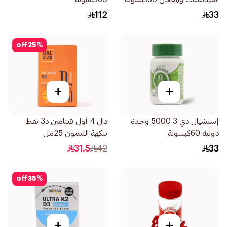
112
33
off
25
%
+
+
إسنشيال دي 3 5000 وحدة
دال 4 أول فيتامين د3 نقط
دولية 60كبسولة
بنكهة الليمون 25مل
31.5
42
33
off
35
%
+
+