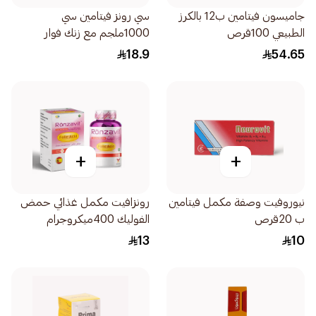
جاميسون فيتامين ب12 بالكرز
سي رونز فيتامين سي
الطبيعي 100قرص
1000ملجم مع زنك فوار
20قرص
18.9
54.65
+
+
نيوروفيت وصفة مكمل فيتامين
رونزافيت مكمل غذائي حمض
ب 20قرص
الفوليك 400ميكروجرام
60كبسولة
13
10