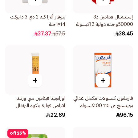
إسينشيال فيتامين د3
بيوفار ألترا كيه 2 دي 3 دايركت
50000وحدة دولية 12كبسولة
14×1حبة
37.37
57.5
38.45
+
+
فارماتون كبسولات مكمل غذائي
اورانجيتا فيتامين سي وزنك
بجينسنج جي 115 100كبسولة
أقراص فوارة بنكهة البرتقال
20قرص
22.89
96.15
off
25
%