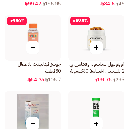
والأظافر 60قطعة
99.47
198.95
34.5
46
off
50
%
off
35
%
+
+
أوينوبيول سيلينيوم وفيتامين بي
جوميز قيتامينات للاطفال
2 للشمس الحساسة 30كبسولة
60قطعة
54.35
108.7
191.75
295
+
+