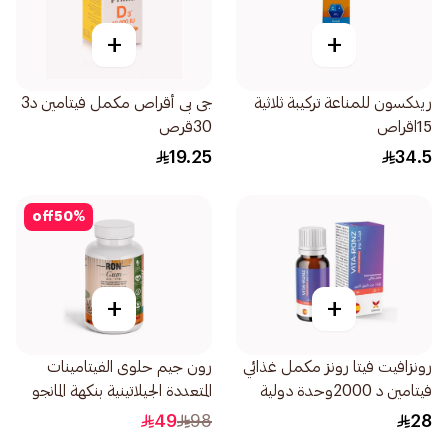
+
+
ريدكسون للمناعة تركيبة ثلاثية
جى بى أقراص مكمل فيتامين د3
15اقراص
30قرص
19.25
34.5
off
50
%
+
+
رونزافيت فيتا رونز مكمل غذائي
رون جيم حلوى الفيتامينات
فيتامين د 2000وحدة دولية
المتعددة الجيلاتينية بنكهة المانجو
10مل
الطبيعية 60قطعة
49
98
28