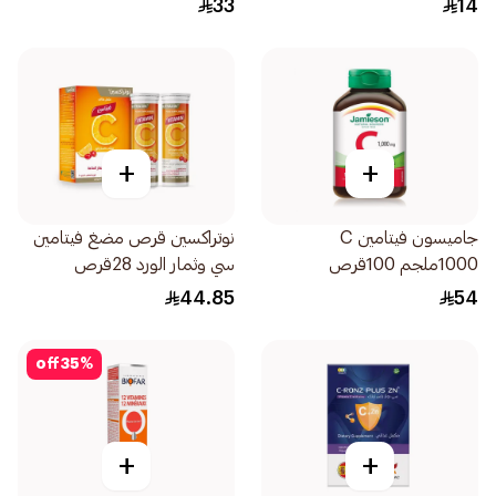
33
14
+
+
جاميسون فيتامين C
نوتراكسين قرص مضغ فيتامين
1000ملجم 100قرص
سي وثمار الورد 28قرص
44.85
54
off
35
%
+
+