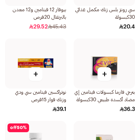
سي رونز بلس زنك مكمل غذائي
بيوفار 12 فيتامين و12 معدن
30كبسولة
بالبرتقال 20قرص
29.52
45.43
20.4
+
+
بترجي فارما كبسولات فيتامين إي
نوتراكسين فيتامين سي ودي
مضاد أكسدة طبيعي 30كبسولة
وزنك فوار 15قرص
39.1
36.3
off
50
%