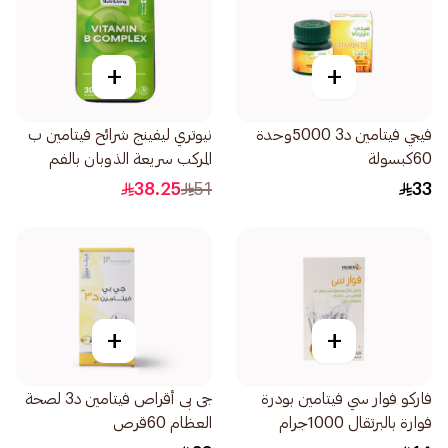
+
+
فيجي فيتامين د3 5000وحدة
نيوتري ليفينج شرائح فيتامين ب
60كبسولة
المركب سريعة الذوبان بالفم
30قطعة
38.25
51
33
+
+
فاركو فوار سي فيتامين بودرة
جى بى أقراص فيتامين د3 لصحة
فوارة بالبرتقال 1000جرام
العظام 60قرص