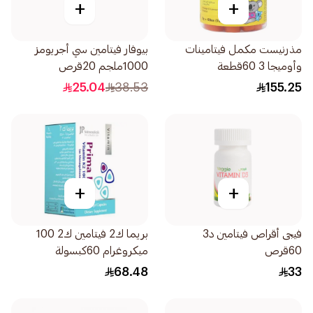
+
+
مذرنيست مكمل فيتامينات
بيوفار فيتامين سي أجريومز
وأوميجا 3 60قطعة
1000ملجم 20قرص
25.04
38.53
155.25
+
+
فيجى أقراص فيتامين د3
بريما ك2 فيتامين ك2 100
60قرص
ميكروغرام 60كبسولة
68.48
33