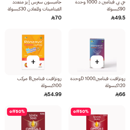
جي بي فيتامين د 1000 وحدة
جاميسون سترس إيز متعدد
90كبسولة
الفيتامينات والمعادن 30كبسولة
70
49.5
+
+
رونزافيت فيتامينD 1000وحدة
رونزافيت فيتامينB مركب
120كبسولة
100كبسولة
54.99
66
off
50
%
off
50
%