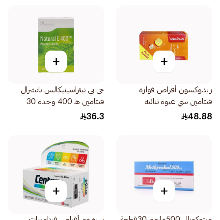
+
+
ريدوكسون أقراص فوارة
جي بي نيتراسيتيكالس ناتشرال
فيتامين سي عبوة ثنائية
فيتامين هـ 400 وحدة 30
2×15قرص
كبسولة
36.3
48.88
+
+
ميثوكوبال 500ملجم 30قطعة
سنتروم أقراص فيتامينات