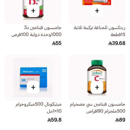
+
+
ريدكسون للمناعة تركيبة ثلاثية
جاميسون فيتامين د3
15قطعة
1000وحدة دولية 100قرص
55
39.68
+
+
جاميسون فيتامين سي مضجرام
ميثيكوبال 500ميكروجرام
500ملجرام 90اقراص
10×1مل
59.8
89