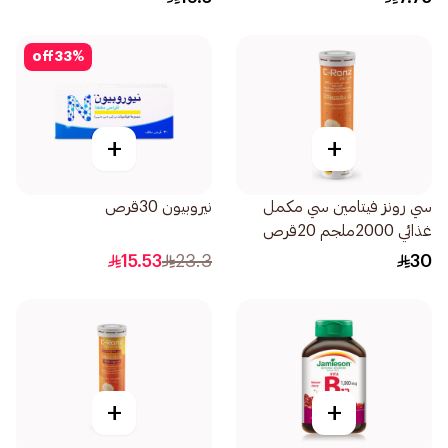
off
33
%
+
+
سي رونز فيتامين سي مكمل
نيروبيون 30قرص
غذائي 2000ملجم 20قرص
15.53
23.3
30
+
+