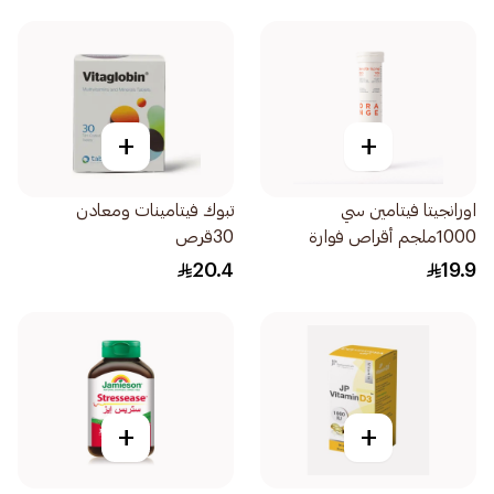
+
+
اورانجيتا فيتامين سي
تبوك فيتامينات ومعادن
1000ملجم أقراص فوارة
30قرص
20قرص
20.4
19.9
+
+