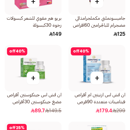
+
+
جاميسونملتي مكملجرامذائي
بريو هير مقوي للشعر كبسولات
مضجرام للبالجرامين 60اقراص
رخوة 30كبسولة
149
125
off
40
%
off
40
%
+
+
ان اتش اس ارنيتين ام أقراص
ان اتش اس جينكوستين أقراص
فيتامينات متعددة 90قرص
مضغ جينكوستين 30أقراص
89.7
149.5
179.4
299
off
25
%