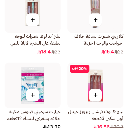
+
+
كلاريتي شفرات نسائية لحلاقة
ليليز أند لوف شفرات للوجه
الحواجب والوجه 1حزمة
لطيفة على البشرة قابلة للطي
1صندوق
18.4
23
15.4
22
off
20
%
+
+
ليليز & لوف فيشال ريزورز جينتل
جيليت سيمبلي فينوس ماكينة
أون سكين 3قطعة
حلاقة بشفرتين للنساء 12قطعة
43.29
16.56
20.7