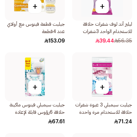
+
+
ليليز أند لوف شفرات حلاقة
جيليت قطعة فينوس مع أولاي
للاستخدام الواحد 3شفرات
عدد 4قطعة
12قطعة
153.09
39.44
56.35
+
+
جيليت سيمبلي 3 عبوة شفرات
جيليت سيمبلي فينوس ماكينة
حلاقة للاستخدام مرة واحدة
حلاقة 6رؤوس قابلة لإعادة
للنساء 12قطعة
التعبئة 3قطعة
67.61
71.24