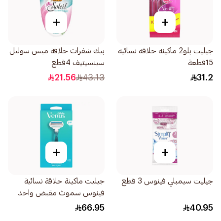
+
+
جيليت بلو2 ماكينه حلاقه نسائيه
بيك شفرات حلاقة ميس سوليل
15قطعة
سينسيتيف 4قطع
21.56
43.13
31.2
+
+
جيليت سيمبلي فينوس 3 قطع
جيليت ماكينة حلاقة نسائية
فينوس سموث مقبض واحد
وغيارين 3قطعة
66.95
40.95