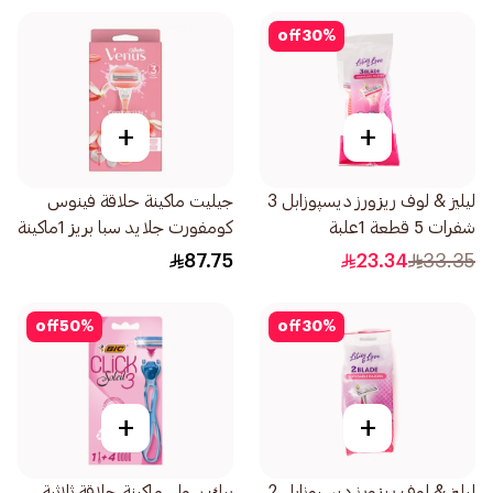
off
30
%
+
+
ليليز & لوف ريزورز ديسپوزابل 3
جيليت ماكينة حلاقة فينوس
شفرات 5 قطعة 1علبة
كومفورت جلايد سبا بريز 1ماكينة
شفرتين 1قطعة
87.75
23.34
33.35
off
50
%
off
30
%
+
+
ليليز & لوف ريزورز ديسپوزابل 2
بيك سولي ماكينة حلاقة ثلاثية