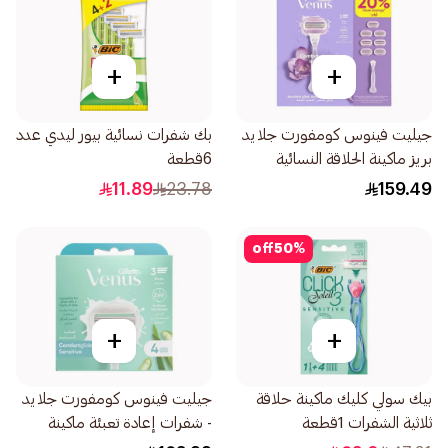
+
+
جيليت فينوس كومفورت جلايد
بك شفرات نسائية بيور ليدي عدد
بريز ماكينة الحلاقة النسائية
6قطعة
7قطع
11.89
23.78
159.49
off
50
%
+
+
بيك سولي كليك ماكينة حلاقة
جيليت فينوس كومفورت جلايد
ثلاثية الشفرات 1قطعة
- شفرات إعادة تعبئة ماكينة
الحلاقة الحساسة بالصبار 4قطع