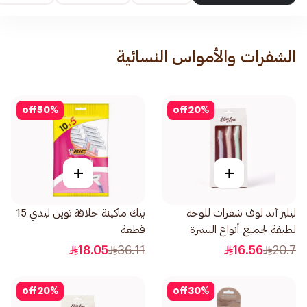
الشفرات والأمواس النسائية
off
50
%
off
20
%
+
+
ليليز آند لوف شفرات للوجه
بيك ماكينة حلاقة توين ليدي 15
لطيفة لجميع أنواع البشرة
قطعة
1صندوق
18.05
36.11
16.56
20.7
off
20
%
off
30
%