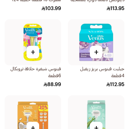
1قطعة
103.99
113.95
+
+
جيليت فينوس بريز ريفيل
فينوس شيفرة حلاقة تروبكال
4قطعة
6قطعة
88.99
112.95
+
+