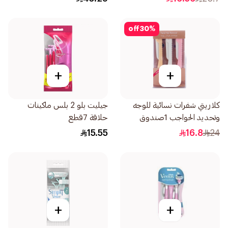
off
30
%
+
+
كلاريتي شفرات نسائية للوجه
جيليت بلو 2 بلس ماكينات
وتحديد الحواجب 1صندوق
حلاقة 7قطع
15.55
16.8
24
+
+