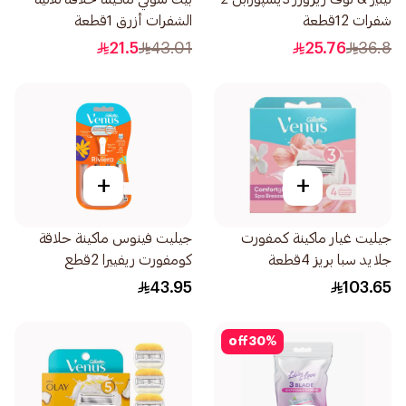
شفرات 12قطعة
الشفرات أزرق 1قطعة
21.5
43.01
25.76
36.8
+
+
جيليت غيار ماكينة كمفورت
جيليت فينوس ماكينة حلاقة
جلايد سبا بريز 4قطعة
كومفورت ريفييرا 2قطع
43.95
103.65
off
30
%