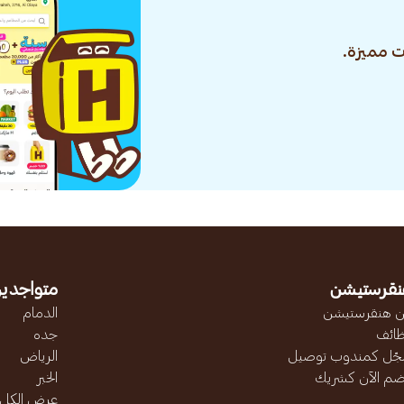
 مميزة.
نقرستيشن
متواجدين
 هنقرستيشن
الدمام
ائف
جده
ّل كمندوب توصيل
الرياض
ضم الآن كشريك
الخبر
عرض الكل..