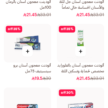
ألودنت معجون أسنان جل للثة
ألودينت معجون أسنان بالرمان
والأسنان الحساسة خالي تماماً
100مل
من الفلورايد 100مل
21.45
33.01
21.45
33.01
off
35
%
off
35
%
+
+
ألودنت معجون أسنان بالفلورايد
ألودنت معجون أسنان برو
مخصص لحماية وتسكين اللثة
سينسيتيف 75مل
والأسنان الحساسة 100جرام
19.5
30
21.45
33.01
off
30
%