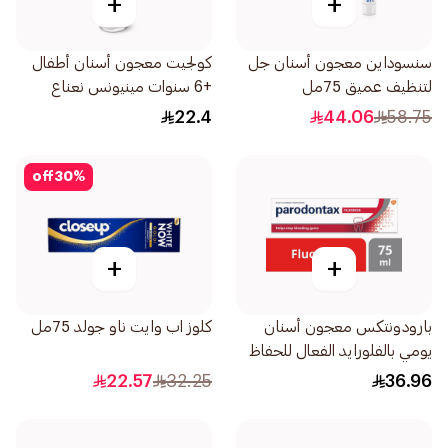
+
+
سنسوداين معجون أسنان جل
كولجيت معجون أسنان أطفال
لتنظيف عميق 75مل
+6 سنوات مينيونس نعناع
خفيف 50مل
22.4
44.06
58.75
off
30
%
+
+
بارودونتكس معجون أسنان
كلوز اب وايت ناو جولد 75مل
يومي بالفلورايد الفعال للحفاظ
على صحة اللثة والأسنان 75مل
22.57
32.25
36.96