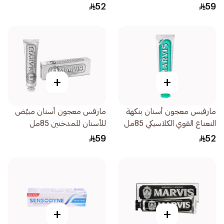
المهدئ واللطيف 75مل
52
59
+
+
مارفيس معجون أسنان بنكهة
مارفس معجون أسنان مبيّض
النعناع القوي الكلاسيكي 85مل
للأسنان للمدخنين 85مل
59
52
+
+