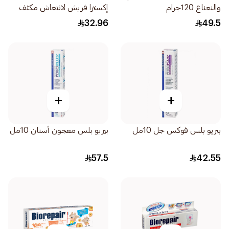
والنعناع 120جرام
إكسترا فريش لانتعاش مكثف
وطويل للأسنان الحساسة
32.96
49.5
100مل
+
+
بيريو بلس فوكس جل 10مل
بيريو بلس معجون أسنان 10مل
57.5
42.55