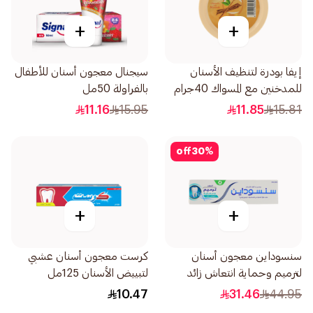
+
+
إيفا بودرة لتنظيف الأسنان
سيجنال معجون أسنان للأطفال
للمدخنين مع المسواك 40جرام
بالفراولة 50مل
11.16
15.95
11.85
15.81
off
30
%
+
+
سنسوداين معجون أسنان
كرست معجون أسنان عشبي
لترميم وحماية انتعاش زائد
لتبييض الأسنان 125مل
75مل
10.47
31.46
44.95