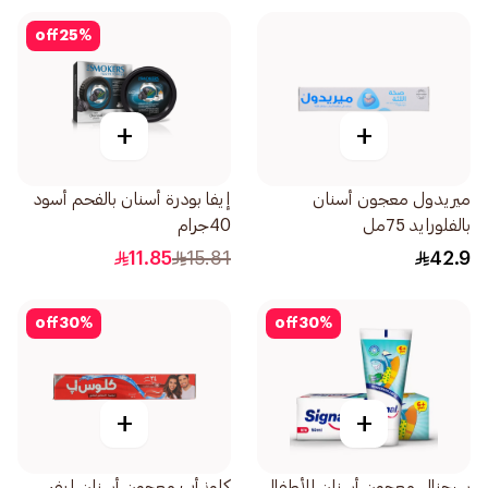
off
25
%
+
+
ميريدول معجون أسنان
إيفا بودرة أسنان بالفحم أسود
بالفلورايد 75مل
40جرام
11.85
15.81
42.9
off
30
%
off
30
%
+
+
سيجنال معجون أسنان للأطفال
كلوز أب معجون أسنان إيفر