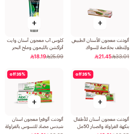
+
+
ألودنت معجون الأسنان الطبيعي
كلوس آب معجون أسنان وايت
والمنظف بخلاصة المسواك
أتراكشن بالليمون وملح البحر
التقليدي الأصيل 100مل
75مل
18.19
25.99
21.45
33.01
off
35
%
off
35
%
+
+
ألودنت معجون أسنان للأطفال
ألودنت ألوفيرا معجون اسنان
بنكهة الفراولة والصبار 50مل
شيدس مضاد للتسوس بالفراولة
50مل