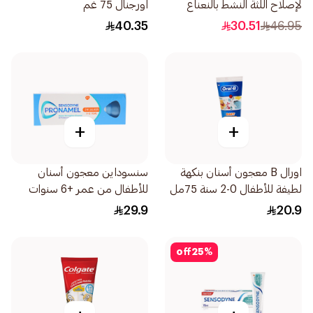
لإصلاح اللثة النشط بالنعناع
اورجنال 75 غم
75مل
40.35
30.51
46.95
+
+
اورال B معجون أسنان بنكهة
سنسوداين معجون أسنان
لطيفة للأطفال 0-2 سنة 75مل
للأطفال من عمر +6 سنوات
بنكهة النعناع الخفيف 50مل
29.9
20.9
off
25
%