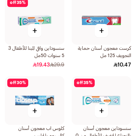
off
35
%
+
+
كرست معجون أسنان حماية
سنسوداين واقي المينا للأطفال 3
التجويف 125 مل
5 سنوات 50مل
19.43
29.9
10.47
off
30
%
off
35
%
+
+
سنسوداين معجون أسنان
كلوس اب معجون أسنان
بالنعناع الخفيف للأطفال من 0
كالسيوم بالحليب