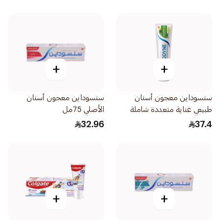
+
+
سنسوداين معجون أسنان
سنسوداين معجون أسنان
طبيعي عناية متعددة شاملة
الأصلي 75مل
ومهدئة بالأعشاب الطبيعية
32.96
37.4
100مل
+
+