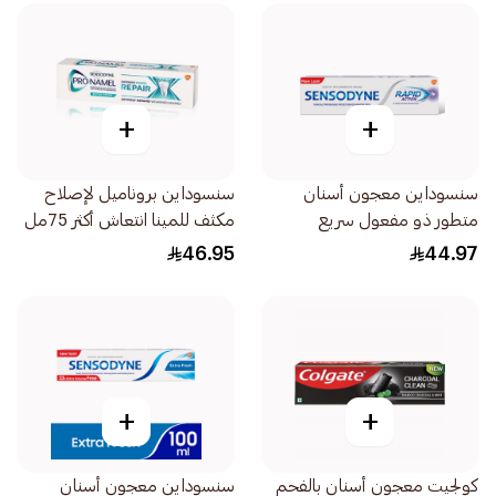
+
+
سنسوداين معجون أسنان
سنسوداين بروناميل لإصلاح
متطور ذو مفعول سريع
مكثف للمينا انتعاش أكثر 75مل
ومسكن لآلام حساسية الأسنان
46.95
44.97
75مل
+
+
كولجيت معجون أسنان بالفحم
سنسوداين معجون أسنان