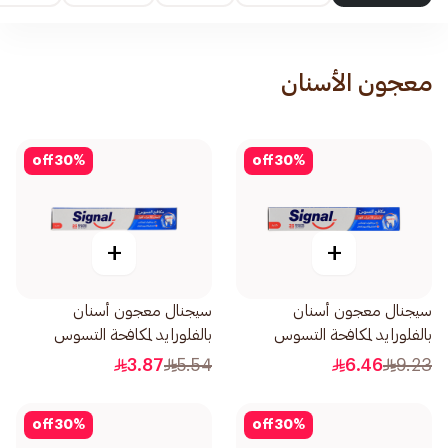
معجون الأسنان
off
30
%
off
30
%
+
+
سيجنال معجون أسنان
سيجنال معجون أسنان
بالفلورايد لمكافحة التسوس
بالفلورايد لمكافحة التسوس
120مل
50مل
3.87
5.54
6.46
9.23
off
30
%
off
30
%