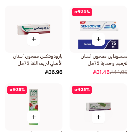
off
30
%
+
+
سنسوداين معجون أسنان
بارودونتكس معجون أسنان
لترميم وحماية 75مل
الأصلي لنزيف اللثة 75مل
36.96
31.46
44.95
off
35
%
off
35
%
+
+