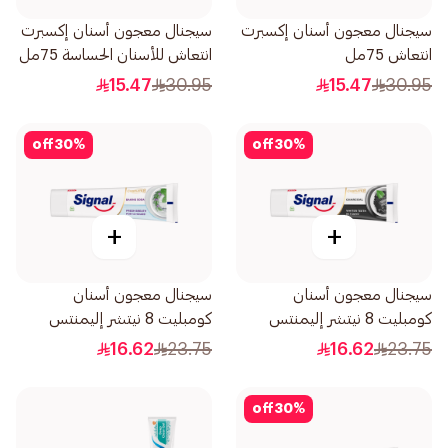
سيجنال معجون أسنان إكسبرت
سيجنال معجون أسنان إكسبرت
انتعاش 75مل
انتعاش للأسنان الحساسة 75مل
15.47
30.95
15.47
30.95
off
30
%
off
30
%
+
+
سيجنال معجون أسنان
سيجنال معجون أسنان
كومبليت 8 نيتشر إليمنتس
كومبليت 8 نيتشر إليمنتس
بالفحم 75مل
بصودا الخبز 75مل
16.62
23.75
16.62
23.75
off
30
%