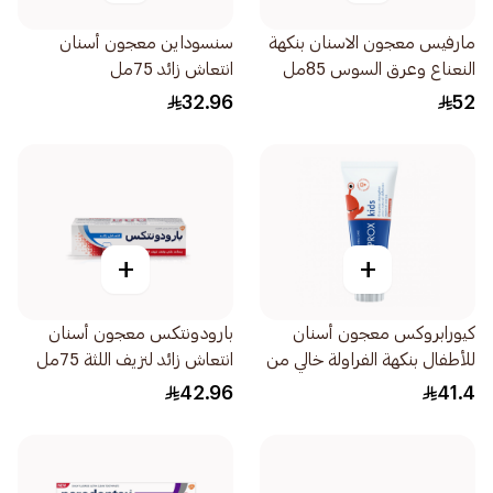
مارفيس معجون الاسنان بنكهة
سنسوداين معجون أسنان
النعناع وعرق السوس 85مل
انتعاش زائد 75مل
32.96
52
+
+
كيورابروكس معجون أسنان
بارودونتكس معجون أسنان
للأطفال بنكهة الفراولة خالي من
انتعاش زائد لنزيف اللثة 75مل
الفلورايد 6 سنوات 60مل
42.96
41.4