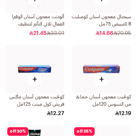
سيجنال معجون اسنان كومبليت
ألودنت معجون أسنان الوفيرا
8 للتبييض 75مل
الفعال ثلاثي التأثير لتنظيف
وحماية الفم 100مل
21.45
33.01
14.66
20.95
+
+
كولجيت معجون أسنان حماية
كولجيت معجون أسنان ماكس
من التسوس 120مل
فريش كول مينت 125مل
12.27
12.19
off
30
%
off
35
%