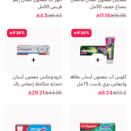
بنعناع خفيف 50مل
فريش 50مل
4.5
6.43
11.16
15.95
off
35
%
off
30
%
+
+
كلوس آب معجون أسنان نظافة
بارودونتكس معجون أسنان
وانتعاش بيري بلاست 75مل
حماية متكاملة إنتعاش زائد
75مل
29.21
44.95
9.24
13.2