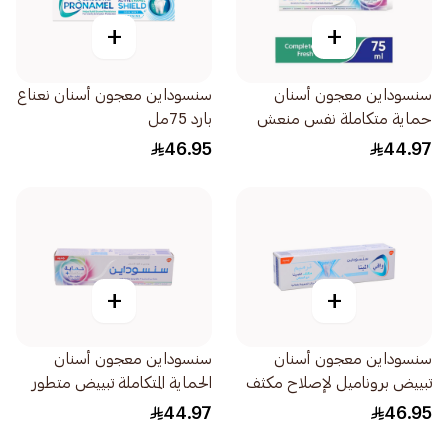
+
+
سنسوداين معجون أسنان
سنسوداين معجون أسنان نعناع
حماية متكاملة نفس منعش
بارد 75مل
75مل
46.95
44.97
+
+
سنسوداين معجون أسنان
سنسوداين معجون أسنان
تبييض بروناميل لإصلاح مكثف
الحماية المتكاملة تبييض متطور
للمينا 75مل
75مل
44.97
46.95