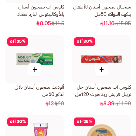
سيجنال معجون أسنان للأطفال
كلوس اب معجون أسنان
بنكهة الفواكه 50مل
بالأوكاليبتوس البارد مضاد
للبكتيريا 120مل
8.05
11.5
11.16
15.95
off
35
%
off
30
%
+
+
كلوس آب معجون أسنان جل
ألودنت معجون أسنان ثلاثي
تريبل فريش ريد هوت 120مل
التأثير 50مل
13
20
8.39
11.99
off
30
%
off
25
%