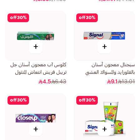
off
30
%
off
30
%
+
+
سيجنال معجون أسنان
كلوس آب معجون أسنان جل
بالفلورايد والمسواك العشبي
تريبل فريش انتعاش المنثول
لمكافحة التسوس 120مل
50مل
4.5
6.43
9.1
13.01
off
30
%
off
30
%
+
+