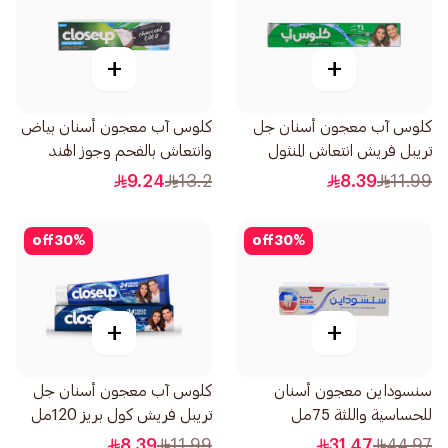
+
+
كلوس آب معجون أسنان جل
كلوس آب معجون أسنان بياض
تريبل فريش انتعاش المنثول
وانتعاش بالفحم وجوز الهند
120مل
75مل
9.24
13.2
8.39
11.99
off
30
%
off
30
%
+
+
سنسوداين معجون أسنان
كلوس آب معجون أسنان جل
للحساسية واللثة 75مل
تريبل فريش كول بريز 120مل
8.39
11.99
31.47
44.97