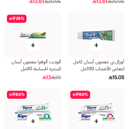
13.61
20.95
13.61
20.95
off
35
%
+
+
أورال-بي معجون أسنان كامل
ألودنت ألوفيرا معجون أسنان
انتعاش الأعشاب 100مل
للبشرة الحساسة 50مل
13
20
15.05
off
50
%
off
50
%
+
+