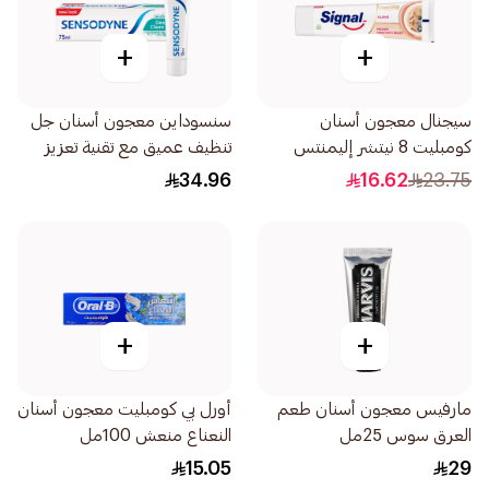
+
+
سيجنال معجون أسنان
سنسوداين معجون أسنان جل
كومبليت 8 نيتشر إليمنتس
تنظيف عميق مع تقنية تعزيز
بالقرنفل 75مل
الرغوة 75مل
34.96
16.62
23.75
+
+
مارفيس معجون أسنان طعم
أورل بي كومبليت معجون أسنان
العرق سوس 25مل
النعناع منعش 100مل
15.05
29