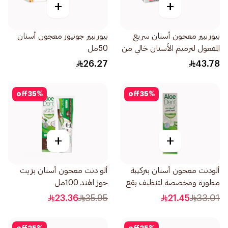
+
+
بيوريبير معجون أسنان سريع
بيوريبير جونيور معجون أسنان
المفعول لترميم الأسنان خالي من
50مل
الفلورايد 75مل
26.27
43.78
off
35
%
off
35
%
+
+
ألودنت معجون أسنان بتركيبة
ألو دنت معجون أسنان بزيت
مطورة ومخصصة لتنظيف بقع
جوز الهند 100مل
المدخنين وإنعاش الفم 100مل
23.36
35.95
21.45
33.01