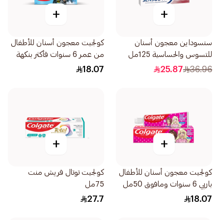
+
+
سنسوداين معجون أسنان
كولجيت معجون أسنان للأطفال
للتسوس والحساسية 125مل
من عمر 6 سنوات فأكثر بنكهة
الفاكهة الخفيفة 50مل
18.07
25.87
36.96
+
+
كولجيت معجون أسنان للأطفال
كولجيت توتال فريش منت
باربي 6 سنوات ومافوق 50مل
75مل
27.7
18.07