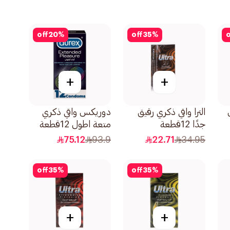
off
20
%
off
35
%
o
+
+
الترا واقي ذكري رقيق
دوريكس واقي ذكري
جدًا 12قطعة
متعة اطول 12قطعة
75.12
93.9
22.71
34.95
off
35
%
off
35
%
+
+