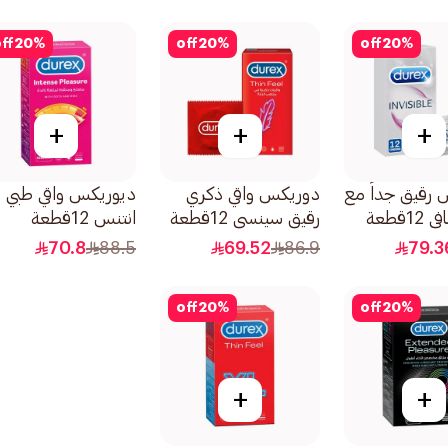
ff
20
%
off
20
%
off
20
%
+
+
+
 رقيق جداً مع
دوريكس واقي ذكري
ديوريكس واقي طبي
1قطعة
رقيق سينسي 12قطعة
انتنس 12قطعة
70.8
88.5
69.52
86.9
79.3
off
20
%
off
20
%
+
+