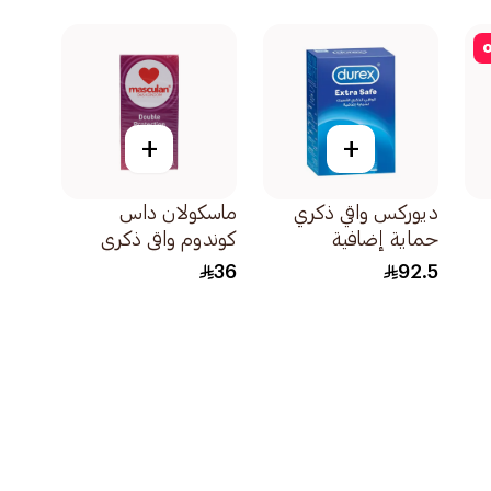
o
+
+
ديوركس واقي ذكري
ماسكولان داس
حماية إضافية
كوندوم واقي ذكري
20قطعة
حماية مزدوجة 10قطع
36
92.5