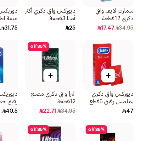
سمارت لايف واقي
ديوركس واقي ذكري أكثر
دوريكس 
ذكري 12قطعة
أماناً 3قطعة
متعة اطول 3
31.75
25
17.47
34.95
off
35
%
+
+
ديوركس واقي ذكري
الترا واقي ذكري مضلع
ديوريكس
بملمس رقيق 6قطع
12قطعة
قطع
40.5
22.71
34.95
47
off
35
%
off
35
%