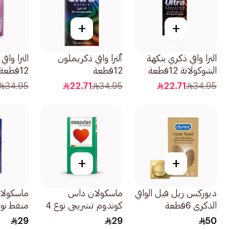
+
+
الترا واقي ذكري بنكهة
ألترا واقي ذكريملون
الترا واق
الشوكولاتة 12قطعة
12قطعة
12قطعة
34.95
22.71
34.95
22.71
34.95
+
+
ديوركس ريل فيل الواقي
ماسكولان داس
ماسكولان
الذكري 6قطعة
كوندوم تشريحي نوع 4
منقط نوع 2 10
10قطع
29
29
50