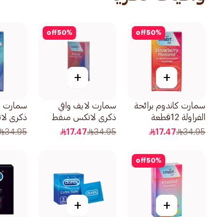
off
50
%
off
50
%
+
+
سمارت كاندوم برائحة
سمارت لايف واقي
سمارت ل
الفراولة 12قطعة
ذكري لاتكس منقط
ذكري لا
12قطعة
قصوى 12قطعة
34.95
17.47
34.95
17.47
34.95
off
50
%
+
+