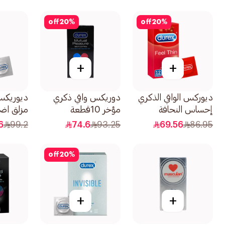
off
20
%
off
20
%
+
+
ديوركس الواقي الذكري
دوريكس واقي ذكري
ديوريكس
إحساس النحافة
مؤخر 10قطعة
مزلق اضافي 2
12قطعة
6
99.2
74.6
93.25
69.56
86.95
off
20
%
+
+