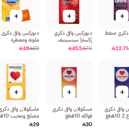
+
+
+
ي ذكري منقط
ديوركس واقي ذكري
ديوركس واقى ذكرى
إكسترا سينسيتيف
ملونة ومعطرة
نحيف 12قطعة
12قطعة
48
60
45.5
70
22.71
+
+
+
 واقي ذكري
مسكولان واقي ذكري
ماسكولان واقي ذكري
قطع
فواكه 10قطع
مضلع ومحبب 10قطع
29
30