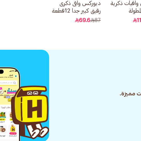
واقيات ذكرية
ديوركس واقى ذكرى
مطولة
رقيق كبير جدا 12قطعة
69.6
87
1
 مميزة.