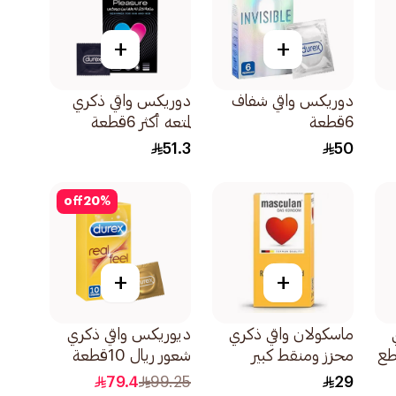
+
+
دوريكس واقي شفاف
دوريكس واقي ذكري
6قطعة
لمتعه أكثر 6قطعة
51.3
50
off
20
%
+
+
ماسكولان واقي ذكري
ديوريكس واقي ذكري
محزز ومنقط كبير
شعور ريال 10قطعة
10قطع
79.4
99.25
29