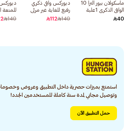
ماسكولان بيور الترا 10
ديوركس واقي ذكري
ديوركس 
الواقي الذكري 1علبة
رفيع للغاية غير مرئي
للمتعة ال
20قطعة
20قطعة
12
140
112
140
40
استمتع بميزات حصرية داخل التطبيق وعروض وخصومات
وتوصيل مجاني لمدة سنة كاملة للمستخدمين الجدد!
حمل التطبيق الآن