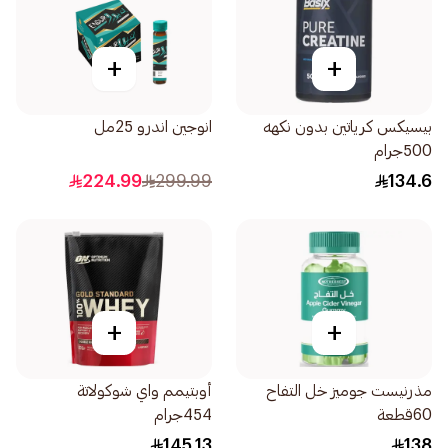
+
+
بيسيكس كرياتين بدون نكهه
انوجين اندرو 25مل
500جرام
224.99
299.99
134.6
+
+
مذرنيست جوميز خل التفاح
أوبتيمم واي شوكولاتة
60قطعة
454جرام
145.13
138