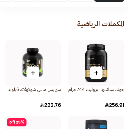
المكملات الرياضية
+
+
جولد ستاندرد ايزوليت 744جرام
سيريس ماس شوكولاتة 6باوند
222.76
256.91
off
25
%