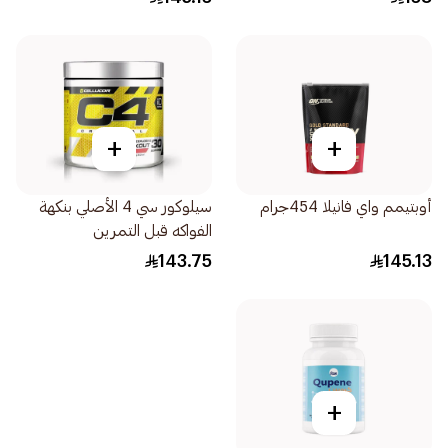
+
+
أوبتيمم واي فانيلا 454جرام
سيلوكور سي 4 الأصلي بنكهة
الفواكه قبل التمرين
30×180جرام
143.75
145.13
+