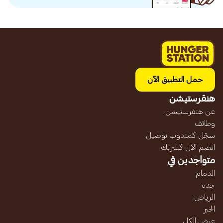
حمل التطبيق الآن
هنقرستيشن
عن هنقرستيشن
وظائف
سجّل كمندوب توصيل
انضم الآن كشريك
متواجدين في
الدمام
جده
الرياض
الخبر
عرض الكل...