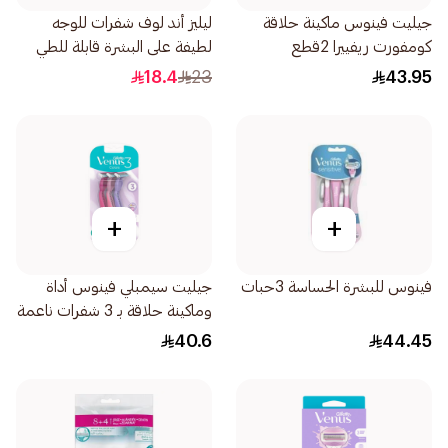
جيليت فينوس ماكينة حلاقة
ليليز أند لوف شفرات للوجه
كومفورت ريفييرا 2قطع
لطيفة على البشرة قابلة للطي
1صندوق
18.4
23
43.95
+
+
فينوس للبشرة الحساسة 3حبات
جيليت سيمبلي فينوس أداة
وماكينة حلاقة بـ 3 شفرات ناعمة
3قطعة
40.6
44.45