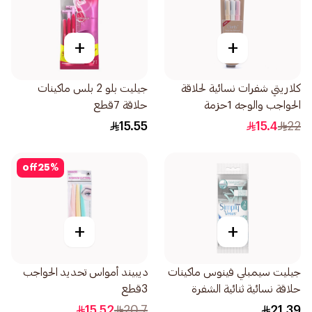
+
+
كلاريتي شفرات نسائية لحلاقة
جيليت بلو 2 بلس ماكينات
الحواجب والوجه 1حزمة
حلاقة 7قطع
15.55
15.4
22
off
25
%
+
+
جيليت سيمبلي فينوس ماكينات
ديبيند أمواس تحديد الحواجب
حلاقة نسائية ثنائية الشفرة
3قطع
4قطع
15.52
20.7
21.39