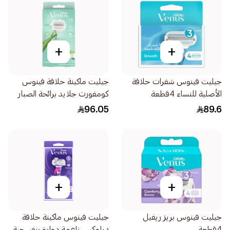
+
+
جيليت فينوس شفرات حلاقة
جيليت ماكينة حلاقة فينوس
الأصلية للنساء 4قطعة
كومفورت جلايد برائحة الصبار
1قطعة
96.05
89.6
+
+
جيليت فينوس بريز ريفيل
جيليت فينوس ماكينة حلاقة
4قطعة
ديلوكس ناعمة دوارة بنفسجية