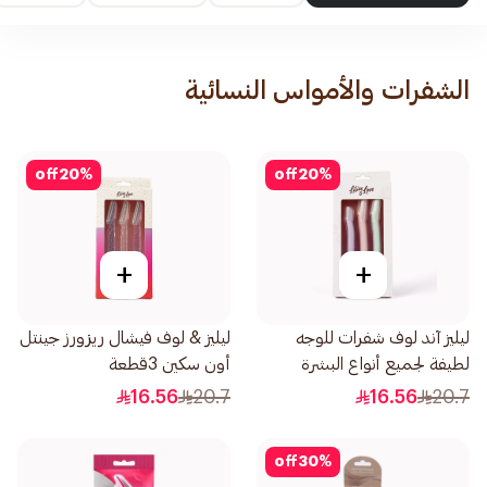
الشفرات والأمواس النسائية
off
20
%
off
20
%
+
+
ليليز آند لوف شفرات للوجه
ليليز & لوف فيشال ريزورز جينتل
لطيفة لجميع أنواع البشرة
أون سكين 3قطعة
1صندوق
16.56
20.7
16.56
20.7
off
30
%