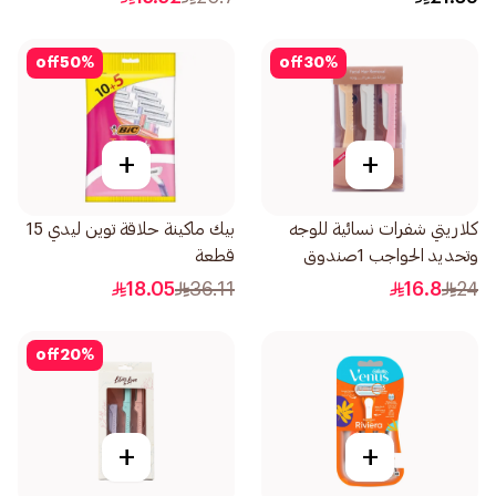
off
50
%
off
30
%
+
+
كلاريتي شفرات نسائية للوجه
بيك ماكينة حلاقة توين ليدي 15
وتحديد الحواجب 1صندوق
قطعة
18.05
36.11
16.8
24
off
20
%
+
+