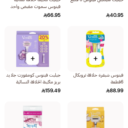
فينوس سموث مقبض واحد
وغيارين 3قطعة
66.95
40.95
+
+
فينوس شيفرة حلاقة تروبكال
جيليت فينوس كومفورت جلايد
6قطعة
بريز ماكينة الحلاقة النسائية
7قطع
159.49
88.99