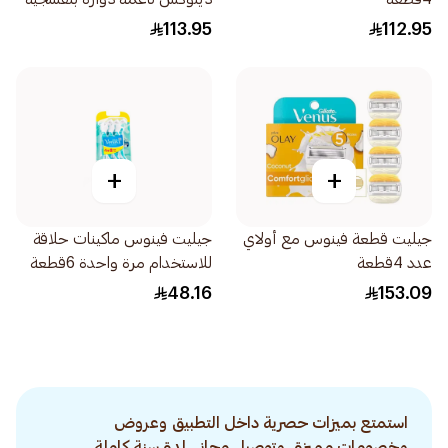
1قطعة
113.95
112.95
+
+
جيليت قطعة فينوس مع أولاي
جيليت فينوس ماكينات حلاقة
عدد 4قطعة
للاستخدام مرة واحدة 6قطعة
48.16
153.09
استمتع بميزات حصرية داخل التطبيق وعروض
وخصومات مميزة. وتوصيل مجاني لمدة سنة كاملة