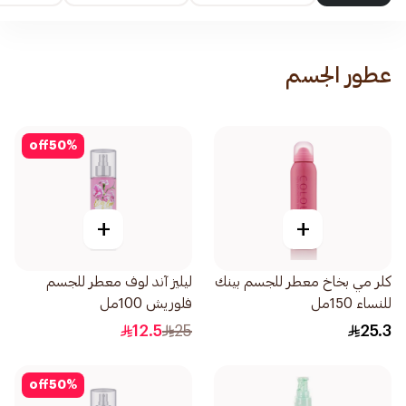
عطور الجسم
off
50
%
+
+
كلر مي بخاخ معطر للجسم بينك
ليليز آند لوف معطر للجسم
للنساء 150مل
فلوريش 100مل
12.5
25
25.3
off
50
%