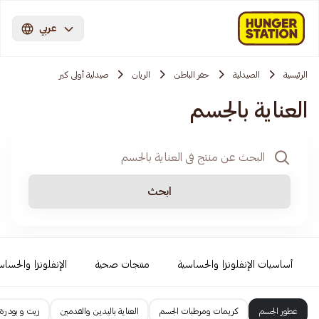
عربي
الرئيسية
الصيدلية
حفر الباطن
الريان
صيدلية أولى كير
العناية بالجسم
ابحث
أساسيات الإنفلونزا والحساسية
منتجات صحية
الإنفلونزا والحساس
عطور الجسم
كريمات ومرطبات الجسم
العناية باليدين والقدمين
زيت و بودرة