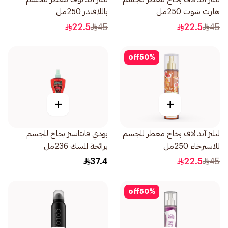
هارت شوت 250مل
باللافندر 250مل
22.5
45
22.5
45
off
50
%
+
+
ليليز آند لاف بخاخ معطر للجسم
بودي فانتاسيز بخاخ للجسم
للاسترخاء 250مل
برائحة المسك 236مل
37.4
22.5
45
off
50
%