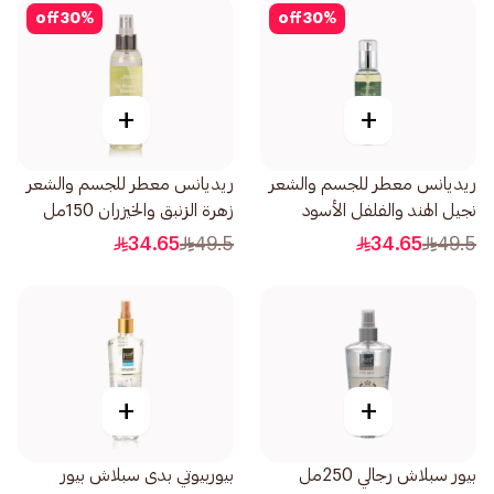
off
30
%
off
30
%
+
+
ريديانس معطر للجسم والشعر
ريديانس معطر للجسم والشعر
نجيل الهند والفلفل الأسود
زهرة الزنبق والخيزران 150مل
150مل
34.65
49.5
34.65
49.5
+
+
بيور سبلاش رجالي 250مل
بيوربيوتي بدى سبلاش بيور