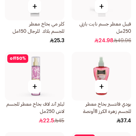
+
+
فييل معطر جسم نايت بارتي
كلر مي بخاخ معطر
250مل
للجسم بلاك للرجال 150مل
25.3
24.98
49.96
off
50
%
+
+
بودي فانتسيز بخاخ معطر
ليليز آند لاف بخاخ معطر للجسم
للجسم زهرة الكرز 8أونصة
لاش 250مل
22.5
45
37.4