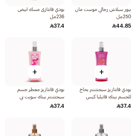
بيور سبلاش رجالي موست مان
بودي فانتازى مسك ابيض
250مل
236مل
37.4
44.85
+
+
بودي فانتازيز سيجنتشر بخاخ
بودي فانتازيز معطر جسم
للجسم بينك فانيليا كيس
سيجنتشر بينك سويت بي
236مل
236مل
37.4
37.4