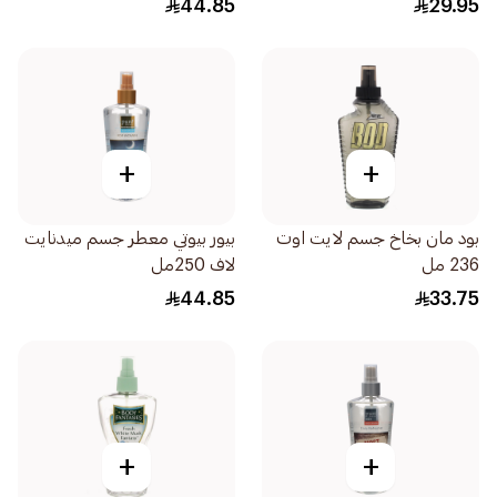
44.85
29.95
+
+
بود مان بخاخ جسم لايت اوت
بيور بيوتي معطر جسم ميدنايت
236 مل
لاف 250مل
44.85
33.75
+
+