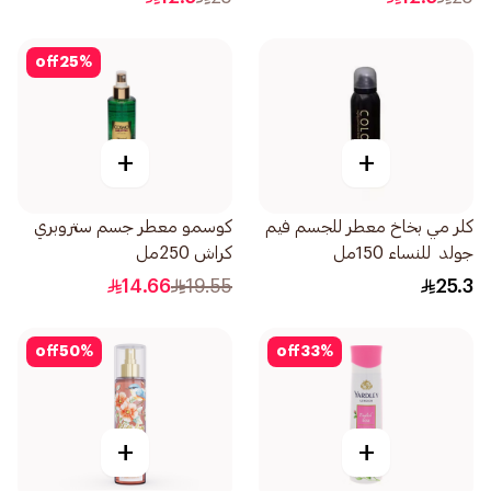
off
25
%
+
+
كلر مي بخاخ معطر للجسم فيم
كوسمو معطر جسم ستروبري
جولد للنساء 150مل
كراش 250مل
14.66
19.55
25.3
off
50
%
off
33
%
+
+