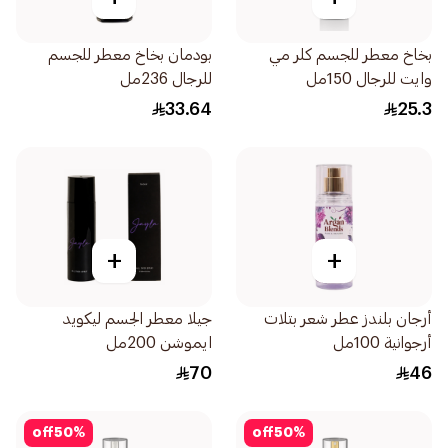
بخاخ معطر للجسم كلر مي
بودمان بخاخ معطر للجسم
وايت للرجال 150مل
للرجال 236مل
33.64
25.3
+
+
أرجان بلندز عطر شعر بتلات
جيلا معطر الجسم ليكويد
أرجوانية 100مل
ايموشن 200مل
70
46
off
50
%
off
50
%