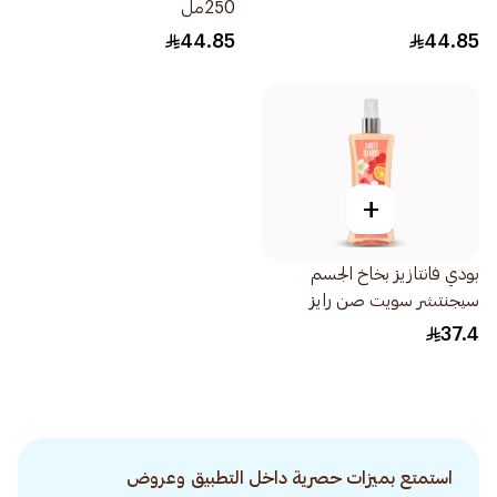
250مل
44.85
44.85
+
بودي فانتازيز بخاخ الجسم
سيجنتشر سويت صن رايز
236مل
37.4
استمتع بميزات حصرية داخل التطبيق وعروض