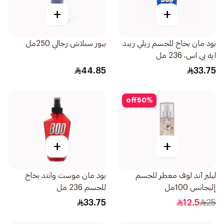
+
+
بود مان بخاخ للجسم ريلي ريبد
بيور سبلاش رجالي 250مل
ايه بي اس، 236 مل
44.85
33.75
off
50
%
+
+
ليليز آند لوف معطر للجسم
بود مان موست وانتد بخاخ
إليجانس 100مل
للجسم 236 مل
33.75
12.5
25