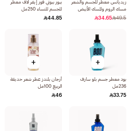
ريديانس معطر للجسم والشعر
بيور بيوتي فور إيفر لاف معطر
مسك الروم والمسك الأبيض
للجسم للنساء 250مل
150مل
44.85
34.65
49.5
+
+
بود معطر جسم بلو سارف
أرجان بلندز عطر شعر حديقة
236مل
الربيع 100مل
46
33.75