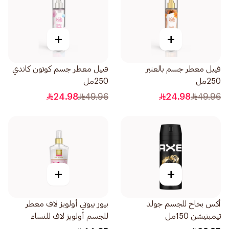
+
+
فييل معطر جسم بالعنبر
فييل معطر جسم كوتون كاندي
250مل
250مل
24.98
49.96
24.98
49.96
+
+
أكس بخاخ للجسم جولد
بيور بيوتي أولويز لاف معطر
تيمبتيشن 150مل
للجسم أولويز لاف للنساء
250مل