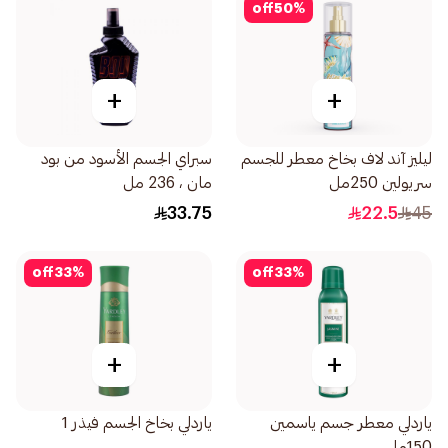
off
50
%
+
+
ليليز آند لاف بخاخ معطر للجسم
سبراي الجسم الأسود من بود
سريولين 250مل
مان ، 236 مل
33.75
22.5
45
off
33
%
off
33
%
+
+
ياردلي معطر جسم ياسمين
ياردلي بخاخ الجسم فيذر 1
150مل