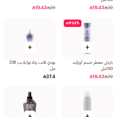
19.43
29
19.43
29
off
33
%
+
+
ياردلي معطر جسم أوركيد
بودي فانت رذاذ توايلايت 236
150مل
مل
37.4
19.43
29
+
+