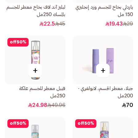
ياردلي بخاخ للجسم ورد إنجليزي
ليليز آند لاف بخاخ معطر للجسم
150 مل
بالمسك 250مل
22.5
45
19.43
29
off
50
%
+
+
جيلا، معطر الجسم، لابولفري -
فييل معطر للجسم علكة
200مل
250مل
24.98
49.96
70
off
50
%
off
50
%