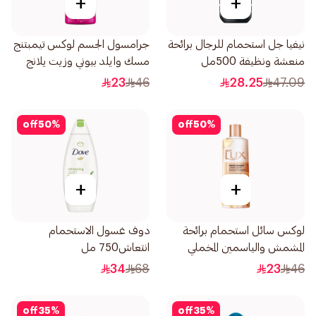
+
+
نيفيا جل استحمام للرجال برائحة
جرامسول الجسم لوكس تيمبتنج
منعشة ونظيفة 500مل
مسك وايلد بيوني وزيت يلانج
يلانج 500مل
23
46
28.25
47.09
off
50
%
off
50
%
+
+
لوكس سائل استحمام برائحة
دوف غسول الاستحمام
المشمش والياسمين المخملي
انتعاش750 مل
500مل
34
68
23
46
off
35
%
off
35
%