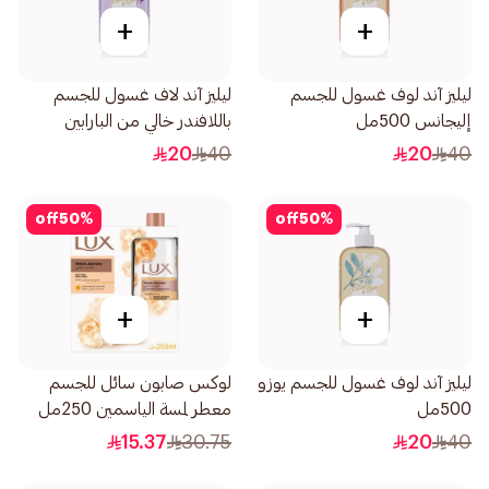
+
+
ليليز آند لوف غسول للجسم
ليليز آند لاف غسول للجسم
إليجانس 500مل
باللافندر خالي من البارابين
500مل
20
40
20
40
off
50
%
off
50
%
+
+
ليليز آند لوف غسول للجسم يوزو
لوكس صابون سائل للجسم
500مل
معطر لمسة الياسمين 250مل
15.37
30.75
20
40