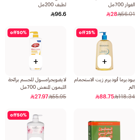
الفوار 700مل
لطيف 200مل
96.6
28
56.01
off
50
%
off
25
%
+
+
بيوديرما أتوديرم زيت الاستحمام
لايفبويجرامسول للجسم برائحة
1لتر
الليمون المنعش 700مل
27.97
55.95
88.75
118.34
off
50
%