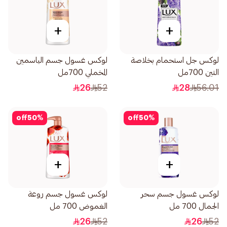
+
+
لوكس جل استحمام بخلاصة
لوكس غسول جسم الياسمين
التين 700مل
المخملي 700مل
26
52
28
56.01
off
50
%
off
50
%
+
+
لوكس غسول جسم سحر
لوكس غسول جسم روعة
الجمال 700 مل
الغموض 700 مل
26
52
26
52