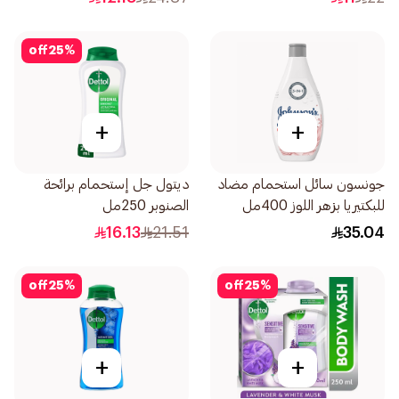
off
25
%
+
+
جونسون سائل استحمام مضاد
ديتول جل إستحمام برائحة
للبكتيريا بزهر اللوز 400مل
الصنوبر 250مل
16.13
21.51
35.04
off
25
%
off
25
%
+
+