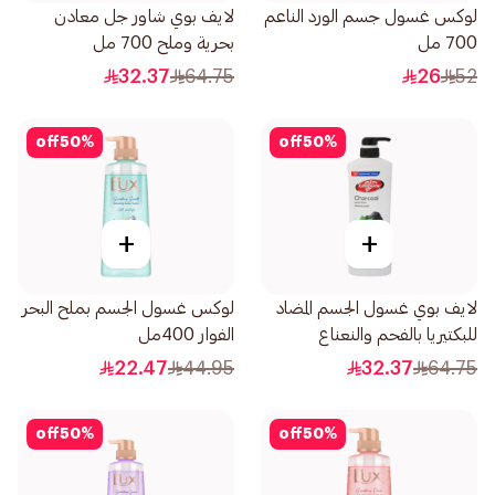
لوكس غسول جسم الورد الناعم
لايف بوي شاور جل معادن
700 مل
بحرية وملح 700 مل
32.37
64.75
26
52
off
50
%
off
50
%
+
+
لايف بوي غسول الجسم المضاد
لوكس غسول الجسم بملح البحر
للبكتيريا بالفحم والنعناع
الفوار 400مل
700مل
22.47
44.95
32.37
64.75
off
50
%
off
50
%