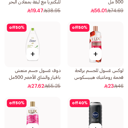
500 مل
للبكتيريا مع ليفة بمعادن البحر
300مل
19.47
38.95
56.01
74.69
off
50
%
off
50
%
+
+
لوكس غسول للجسم برائحة
دوف غسول جسم منعش
فخمة رومانتيك هيبيسكوس
بالخيار والشاي الأخضر 500مل
500مل
27.62
55.25
23
46
off
50
%
off
40
%