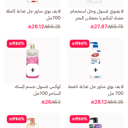
لايفبوي غسول وجل استحمام
لايف بوي شاور جل عناية كاملة
مضاد للبكتيريا بمعادن البحر
700مل
500مل
28.12
56.25
27.87
55.75
off
50
%
off
50
%
+
+
لايف بوي شاور جل عناية ناعمة
لوكس غسول جسم المسك
700 مل
الساحر 700مل
26
52
28.12
56.25
off
50
%
off
50
%