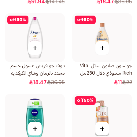
91.94
141.45
18.47
36.95
off
50
%
off
50
%
+
+
جونسون صابون سائل Vita-
دوف جو فريش غسول جسم
Rich سموذي دلال 250مل
مجدد بالرمان وشاي الكركديه
250مل
18.47
36.95
11
22
off
50
%
+
+