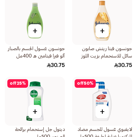
+
+
جونسون فيتا ريتش صابون
جونسون غسول الجسم بالصبار
سائل للاستحمام بزيت اللوز
ألو فيرا فيتامين هـ 400مل
وزبدة الشيا 400مل
30.75
30.75
off
25
%
off
50
%
+
+
لايفبوي غسول للجسم مضاد
ديتول جل إستحمام برائحة
للبكتيريا عناية لطيفة 500مل
الصنوبر 500مل