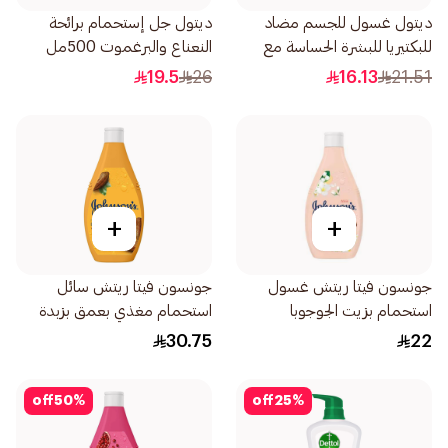
ديتول غسول للجسم مضاد
ديتول جل إستحمام برائحة
للبكتيريا للبشرة الحساسة مع
النعناع والبرغموت 500مل
إسفنجة استحمام 250مل
19.5
26
16.13
21.51
+
+
جونسون فيتا ريتش غسول
جونسون فيتا ريتش سائل
استحمام بزيت الجوجوبا
استحمام مغذي بعمق بزبدة
وفيتامين هـ 250مل
الكاكاو غني 400مل
30.75
22
off
50
%
off
25
%