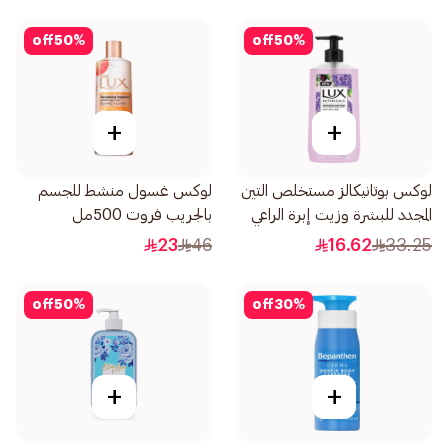
off
50
%
off
50
%
+
+
لوكس بوتانيكالز مستخلص التين
لوكس غسول منشط للجسم
المجدد للبشرة وزيت إبرة الراعي
بالجريب فروت 500مل
500مل
23
46
16.62
33.25
off
50
%
off
30
%
+
+