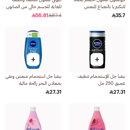
للبكتيريا بالنعناع المنعش
للغاية للجسم خالي من الصابون
400مل
250جرام
56.81
87.4
35.7
+
+
نيفيا جل الإستحمام تنظيف
نيفيا جل استحمام منعش ونقي
عميق 250 مل
بمعادن البحر رائحة مائية
250مل
27.31
27.31