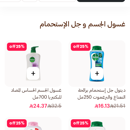
غسول الجسم و جل الإستحمام
off
25
%
off
25
%
+
+
ديتول جل إستحمام برائحة
غسول الجسم الحساس المضاد
النعناع والبرغموت 250مل
للبكتيريا 700مل
24.37
32.5
16.13
21.51
off
25
%
off
25
%