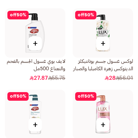
off
50
%
off
50
%
+
+
لوكس غسول جسم بوتاننيكلز
لايف بوي غسول الجسم بالفحم
الديتوكس زهرة الكاميليا والصبار
والنعناع 500مل
700مل
27.87
55.75
28
56.01
off
50
%
off
50
%
+
+