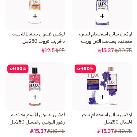
+
+
لوكس سائل استحمام لبشرة
لوكس غسول منشط للجسم
متجددة بخلاصة التين وزيت
بالجريب فروت 250مل
الجيرانيوم 250مل
12.5
25
15.37
30.75
off
50
%
off
50
%
+
+
لوكس سائل استحمام سحر
لوكس غسول الجسم بخلاصة
الجمال 250مل
زهور اللوتس والعسل 250مل
15.37
30.75
15.37
30.75