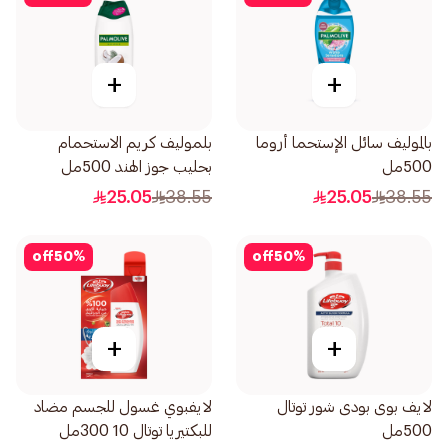
+
+
بالموليف سائل الإستحما أروما
بلموليف كريم الاستحمام
500مل
بحليب جوز الهند 500مل
25.05
38.55
25.05
38.55
off
50
%
off
50
%
+
+
لايف بوى بودى شور توتال
لايفبوي غسول للجسم مضاد
500مل
للبكتيريا توتال 10 300مل