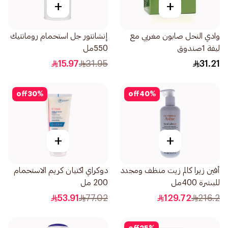
+
+
وادي النحل صابون مغربي مع
إنشانتور جل استحمام رومانتيك
ليفة 1صندوق
550مل
15.97
31.95
31.21
off
30
%
off
40
%
+
+
أفين زيرا كالم زيت منظف ومجدد
دوكراي اكتيان كريم الاستحمام
للبشرة 400مل
200 مل
53.91
77.02
129.72
216.2