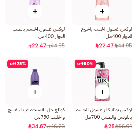
+
+
لوكس غسول الجسم بالخوخ
لوكس غسول الجسم بالعنب
الفوار 400مل
الفوار 400مل
22.47
44.95
22.47
44.95
off
25
%
off
50
%
+
+
لوكس بوتانيكالز غسول للجسم
كوتاج جل للاستحمام بالبنفسج
باللوتس والعسل 700مل
والحليب 750مل
34.67
46.23
28
56.01