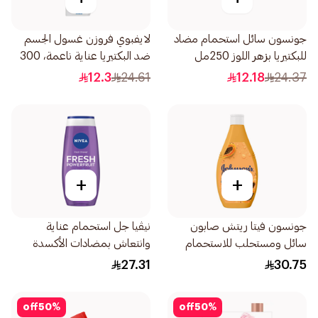
جونسون سائل استحمام مضاد
لايفبوي فروزن غسول الجسم
للبكتيريا بزهر اللوز 250مل
ضد البكتيريا عناية ناعمة، 300
مل
12.3
24.61
12.18
24.37
+
+
جونسون فيتا ريتش صابون
نيڤيا جل استحمام عناية
سائل ومستحلب للاستحمام
وانتعاش بمضادات الأكسدة
بخلاصة البابايا 400مل
عطر التوت 250مل
27.31
30.75
off
50
%
off
50
%