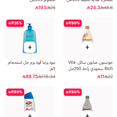
19.5
26
24.3
48.6
off
25
%
off
50
%
+
+
جونسون صابون سائل Vita-
بيوديرما أتوديرم جل استحمام
Rich سموذي راحة 250مل
1لتر
88.75
118.34
11
22
off
50
%
off
50
%
+
+