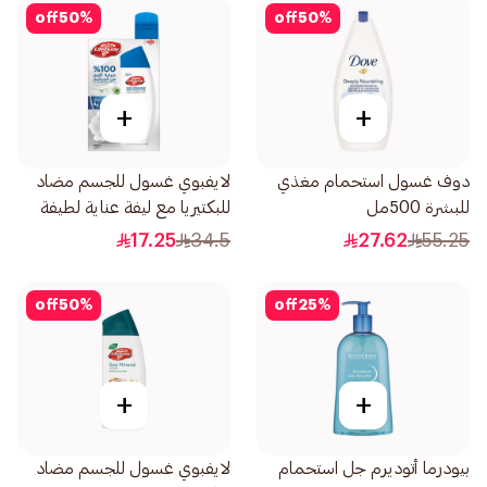
off
50
%
off
50
%
+
+
دوف غسول استحمام مغذي
لايفبوي غسول للجسم مضاد
للبشرة 500مل
للبكتيريا مع ليفة عناية لطيفة
300مل
17.25
34.5
27.62
55.25
off
50
%
off
25
%
+
+
بيودرما أتوديرم جل استحمام
لايفبوي غسول للجسم مضاد