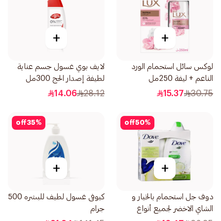
+
+
لوكس سائل استحمام الورد
لايف بوي غسول جسم عناية
الناعم + ليفة 250مل
لطيفة إصدار الحج 300مل
14.06
28.12
15.37
30.75
off
35
%
off
50
%
+
+
دوف جل استحمام بالخيار و
كيوفى غسول لطيف للبشره 500
الشاي الاخضر لجميع أنواع
جرام
البشرة مع ليفة 250مل