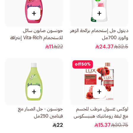
+
+
ديتول جل إستحمام برائحة الزهر
جونسون صابون سائل
والورد 700مل
للاستحمام Vita-Rich إشراقة
250مل
11
22
24.37
32.5
off
50
%
+
+
لوكس غسول مرطب للجسم
جونسون - جل الصبار مع
مع ليفة رومانتيك هيبيسكوس
فيتامين 250مل
250مل
22
15.37
30.75