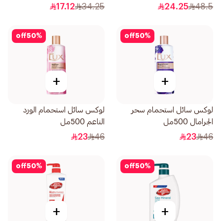
17.12
34.25
24.25
48.5
off
50
%
off
50
%
+
+
لوكس سائل استحمام سحر
لوكس سائل استحمام الورد
الجرامال 500مل
الناعم 500مل
23
46
23
46
off
50
%
off
50
%
+
+