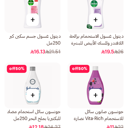
+
+
ديتول غسول الاستحمام برائحة
ديتول غسول جسم سكين كير
اللافندر والمسك الأبيض للبشرة
250مل
الحساسة 500مل
16.13
21.51
19.5
26
off
50
%
off
50
%
+
+
جونسون صابون سائل
جونسون سائل استحمام مضاد
للاستحمام Vita-Rich نضارة
للبكتيريا بملح البحر 250مل
250مل
12.18
24.37
11
22