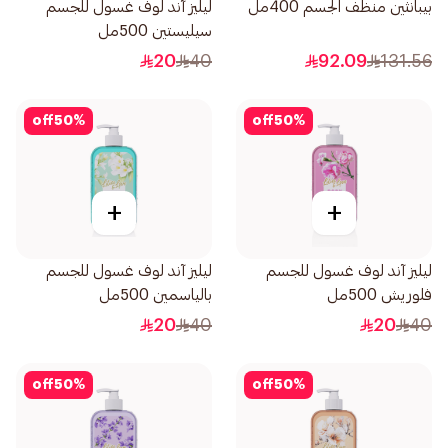
بيبانثين منظف الجسم 400مل
ليليز آند لوف غسول للجسم
سيليستين 500مل
20
40
92.09
131.56
off
50
%
off
50
%
+
+
ليليز آند لوف غسول للجسم
ليليز آند لوف غسول للجسم
فلوريش 500مل
بالياسمين 500مل
20
40
20
40
off
50
%
off
50
%