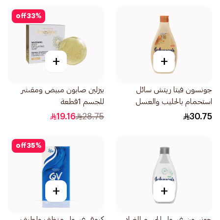
off
33
%
+
+
جونسون فيتا ريتش سائل
بيزلين صابون مبيض ومقشر
استحمام بالحليب والعسل
للجسم 1قطعة
الطبيعي والشوفان 400مل
19.16
28.75
30.75
off
35
%
+
+
جونسون غسول الجسم المضاد
كيوفي غسول منظف ولطيف