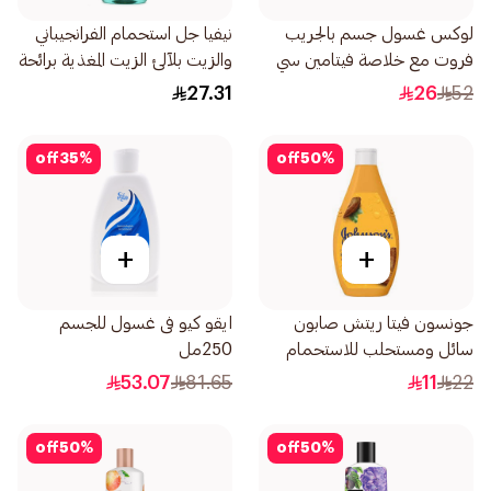
لوكس غسول جسم بالجريب
نيفيا جل استحمام الفرانجيباني
فروت مع خلاصة فيتامين سي
والزيت بلآلئ الزيت المغذية برائحة
نضارة مضاعفة 700مل
الفرانجيباني 250مل
27.31
26
52
off
35
%
off
50
%
+
+
جونسون فيتا ريتش صابون
ايقو كيو فى غسول للجسم
سائل ومستحلب للاستحمام
250مل
بزبدة الكاكاو 250مل
53.07
81.65
11
22
off
50
%
off
50
%